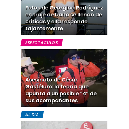
Fotos de Georgina Rodríguez
en traje de baño se llenan de
críticas y ella responde
tajantemente
ESPECTACULOS
Asesinato de César
Gastélum: la teoría que
apunta a un posible “4” de
sus acompañantes
AL DIA