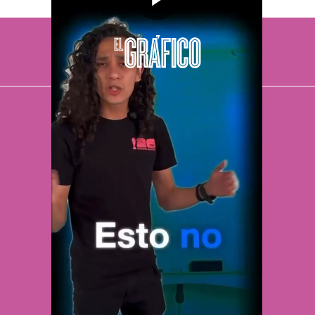
El Universal
Vive USA
Clase
De 10 sports
DeDinero
Confabulario