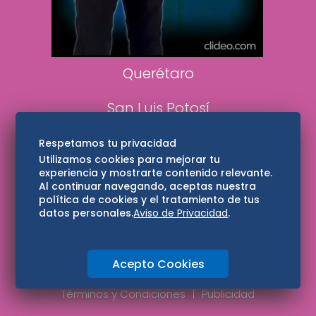
Aviso Oportuno
Consultas
Querétaro
San Luis Potosí
Edomex
Respetamos tu privacidad
Utilizamos cookies para mejorar tu
experiencia y mostrarte contenido relevante.
Consultas
Al continuar navegando, aceptas nuestra
política de cookies y el tratamiento de tus
Hidalgo
datos personales.
Aviso de Privacidad
.
Oaxaca
Acepto Cookies
Aviso de privacidad
Directorio
Términos y Condiciones
Publicidad