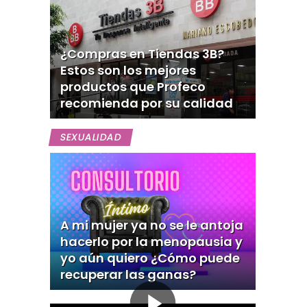
¿Compras en Tiendas 3B?
Estos son los mejores
productos que Profeco
recomienda por su calidad
SEXUALIDAD
A mi mujer ya no se le antoja
hacerlo por la menopausia y
yo aún quiero ¿Cómo puede
recuperar las ganas?