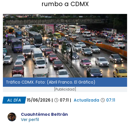
rumbo a CDMX
Tráfico CDMX. Foto: (Abril Franco. El Gráfico)
[Publicidad]
AL DÍA
15/06/2026
|
07:11
|
Actualizada
07:11
Cuauhtémoc Beltrán
Ver perfil