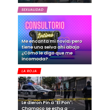
SEXUALIDAD
Me encanta mi novia, pero
tiene una selva ahí abajo
¿Cómo le digo que me
incomoda?
LA ROJA
Le dieron Pin a "El Pon":
Chamaco se echa a