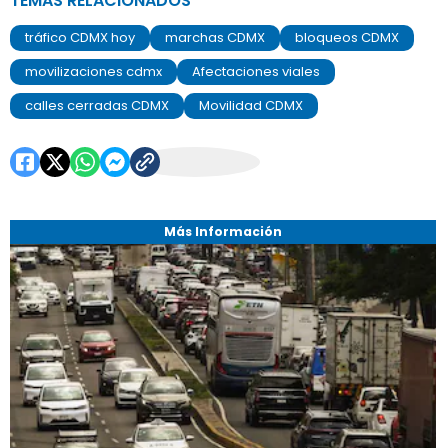
TEMAS RELACIONADOS
tráfico CDMX hoy
marchas CDMX
bloqueos CDMX
movilizaciones cdmx
Afectaciones viales
calles cerradas CDMX
Movilidad CDMX
Más Información