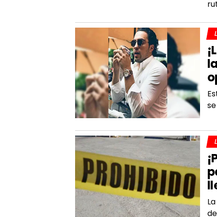
ru
¡
l
o
Es
se
¡
p
l
La
de