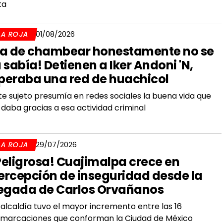
ta
LA ROJA
01/08/2026
La de chambear honestamente no se
a sabía! Detienen a Iker Andoni 'N,
peraba una red de huachicol
te sujeto presumía en redes sociales la buena vida que
 daba gracias a esa actividad criminal
LA ROJA
29/07/2026
Peligrosa! Cuajimalpa crece en
ercepción de inseguridad desde la
legada de Carlos Orvañanos
 alcaldía tuvo el mayor incremento entre las 16
marcaciones que conforman la Ciudad de México