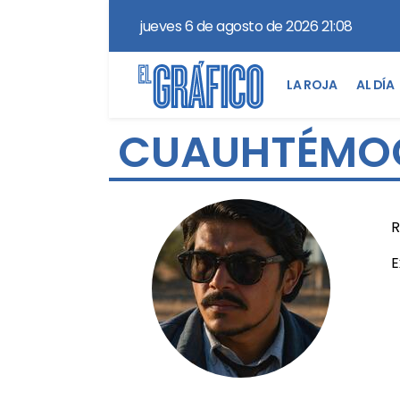
jueves 6 de agosto de 2026 21:08
LA ROJA
AL DÍA
CUAUHTÉMOC
R
E