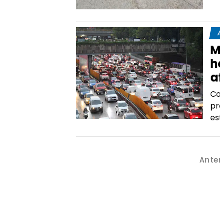
M
h
a
Co
pr
es
Ante