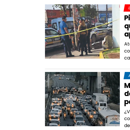
P
q
a
At
co
ca
M
d
p
¿V
co
de