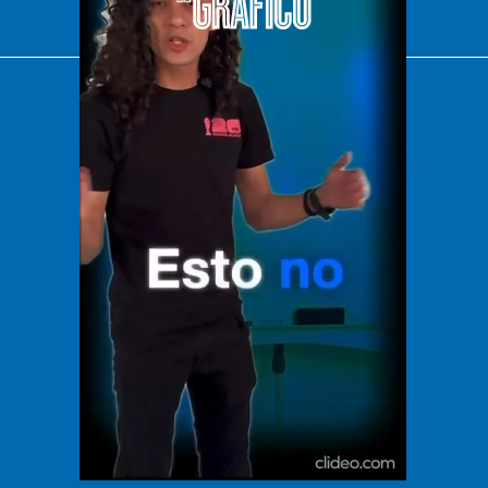
El Universal
Vive USA
Clase
De 10 sports
DeDinero
Confabulario
Aviso Oportuno
Consultas