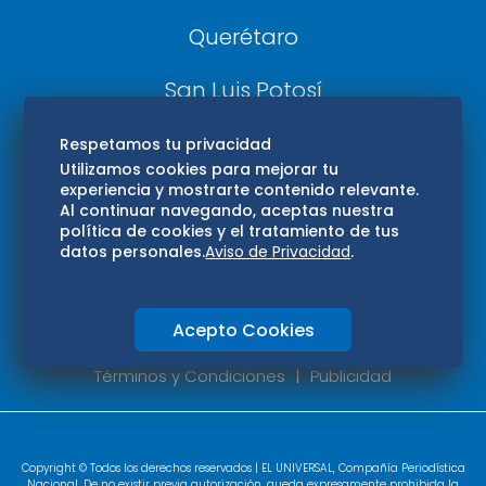
Querétaro
San Luis Potosí
Edomex
Respetamos tu privacidad
Utilizamos cookies para mejorar tu
experiencia y mostrarte contenido relevante.
Consultas
Al continuar navegando, aceptas nuestra
política de cookies y el tratamiento de tus
Hidalgo
datos personales.
Aviso de Privacidad
.
Oaxaca
Acepto Cookies
Aviso de privacidad
Directorio
Términos y Condiciones
Publicidad
Copyright © Todos los derechos reservados | EL UNIVERSAL, Compañía Periodística
Nacional. De no existir previa autorización, queda expresamente prohibida la