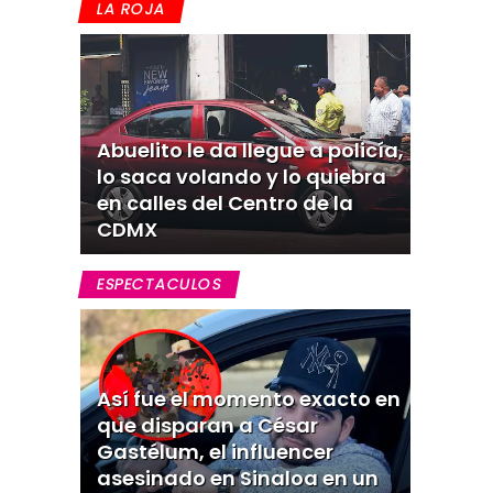
LA ROJA
Abuelito le da llegue a policía,
lo saca volando y lo quiebra
en calles del Centro de la
CDMX
ESPECTACULOS
Así fue el momento exacto en
que disparan a César
Gastélum, el influencer
asesinado en Sinaloa en un