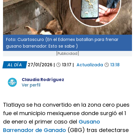
Foto: Cuartoscuro (En el Edomex batallan para frenar
gusano barrenador: Esto se sabe )
[Publicidad]
AL DÍA
27/01/2026
|
13:17
|
Actualizada
13:18
Claudia Rodríguez
Ver perfil
Tlatlaya se ha convertido en la zona cero pues
fue el municipio mexiquense donde surgió el 1
de enero el primer caso del
Gusano
Barrenador de Ganado
(GBG) tras detectarse