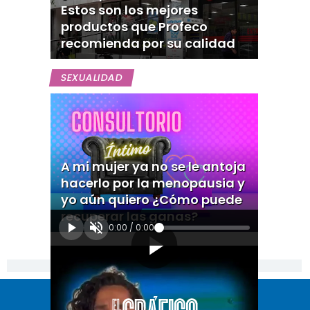
Estos son los mejores
productos que Profeco
recomienda por su calidad
SEXUALIDAD
A mi mujer ya no se le antoja
hacerlo por la menopausia y
yo aún quiero ¿Cómo puede
recuperar las ganas?
0:00
/
0:00
[Publicidad]