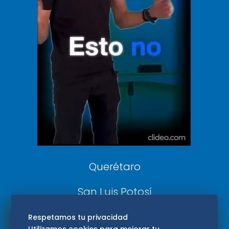
Clase
De 10 sports
DeDinero
Confabulario
Aviso Oportuno
Consultas
Querétaro
San Luis Potosí
Edomex
Respetamos tu privacidad