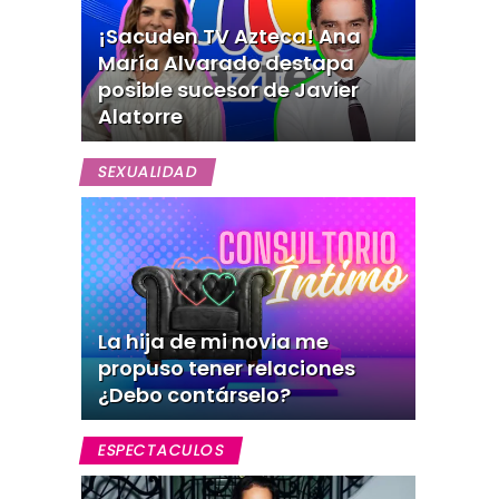
¡Sacuden TV Azteca! Ana
María Alvarado destapa
posible sucesor de Javier
Alatorre
SEXUALIDAD
La hija de mi novia me
propuso tener relaciones
¿Debo contárselo?
ESPECTACULOS