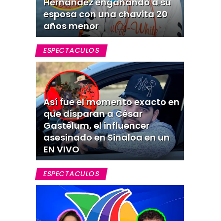
Hernández engañando a su
esposa con una chavita 20
años menor
ESPECTACULOS
Así fue el momento exacto en
que disparan a César
Gastélum, el influencer
asesinado en Sinaloa en un
EN VIVO
ESPECTACULOS