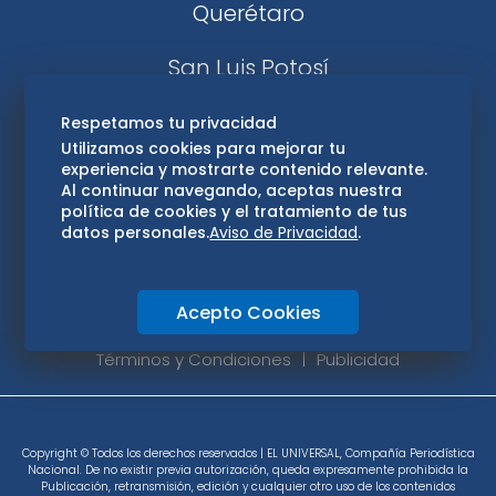
Querétaro
San Luis Potosí
Edomex
Respetamos tu privacidad
Utilizamos cookies para mejorar tu
experiencia y mostrarte contenido relevante.
Consultas
Al continuar navegando, aceptas nuestra
política de cookies y el tratamiento de tus
Hidalgo
datos personales.
Aviso de Privacidad
.
Oaxaca
Acepto Cookies
Aviso de privacidad
Directorio
Términos y Condiciones
Publicidad
Copyright © Todos los derechos reservados | EL UNIVERSAL, Compañía Periodística
Nacional. De no existir previa autorización, queda expresamente prohibida la
Publicación, retransmisión, edición y cualquier otro uso de los contenidos