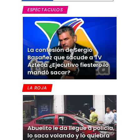
ESPECTACULOS
La confesión de Sergio
Basañez que sacude a TV
Azteca ¿Ejecutivo fiestero lo
mandó sacar?
LA ROJA
Abuelito le da llegue a policía,
lo saca volando y lo quiebra