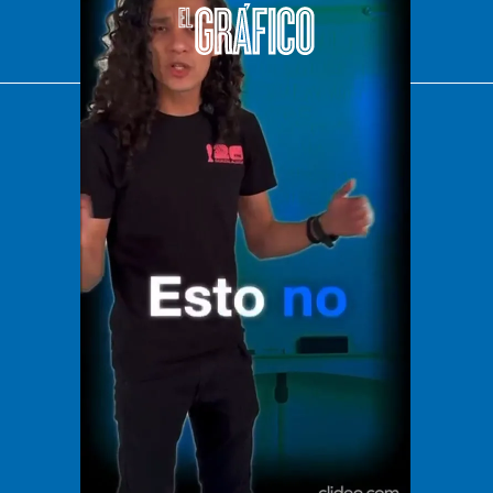
El Universal
Vive USA
Clase
De 10 sports
DeDinero
Confabulario
Aviso Oportuno