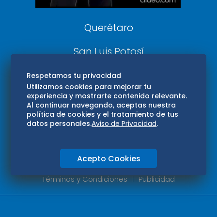
Consultas
Querétaro
San Luis Potosí
Edomex
Respetamos tu privacidad
Utilizamos cookies para mejorar tu
experiencia y mostrarte contenido relevante.
Consultas
Al continuar navegando, aceptas nuestra
política de cookies y el tratamiento de tus
Hidalgo
datos personales.
Aviso de Privacidad
.
Oaxaca
Acepto Cookies
Aviso de privacidad
Directorio
Términos y Condiciones
Publicidad