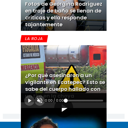
Fotos de Georgina Rodríguez
en traje de baño se llenan de
críticas y ella responde
tajantemente
LA ROJA
¿Por qué asesinaron a un
vigilante en Ecatepec? Esto se
sabe del cuerpo hallado con
un tiro en la choya
0:00
/
0:00
[Publicidad]