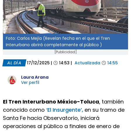
Foto: Carlos Mejía (Revelan fecha en el que el Tren
Interurbano abrirá completamente al público )
[Publicidad]
AL DÍA
17/12/2025
|
14:53
|
Actualizada
14:55
Laura Arana
Ver perfil
El Tren Interurbano México-Toluca
, también
conocido como
‘El Insurgente’,
en su tramo de
Santa Fe hacia Observatorio, iniciará
operaciones al público a finales de enero de