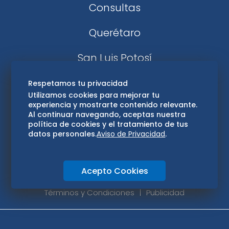
Consultas
Querétaro
San Luis Potosí
Edomex
Respetamos tu privacidad
Utilizamos cookies para mejorar tu
experiencia y mostrarte contenido relevante.
Consultas
Al continuar navegando, aceptas nuestra
política de cookies y el tratamiento de tus
Hidalgo
datos personales.
Aviso de Privacidad
.
Oaxaca
Acepto Cookies
Aviso de privacidad
Directorio
Términos y Condiciones
Publicidad