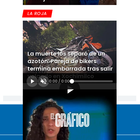
LA ROJA
La muerte los separó de un
azotón: Pareja de bikers
termina embarrada tras salir
volando en Xochimilco
0:00
/
0:00
[Publicidad]