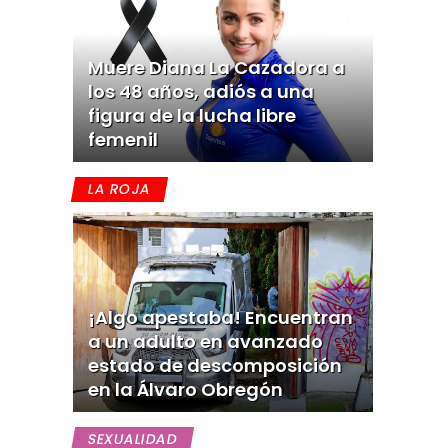
Muere Diana La Cazadora a
los 48 años, adiós a una
figura de la lucha libre
femenil
LA ROJA
¡Algo apestaba! Encuentran
a un adulto en avanzado
estado de descomposición
en la Álvaro Obregón
SEXUALIDAD