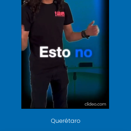
El Universal
Vive USA
Clase
De 10 sports
DeDinero
Confabulario
Aviso Oportuno
Consultas
Querétaro