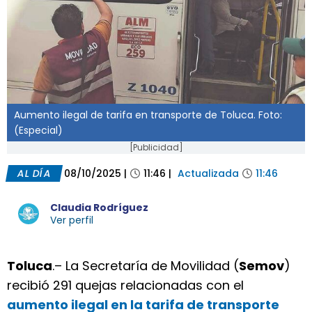
Aumento ilegal de tarifa en transporte de Toluca. Foto:
(Especial)
[Publicidad]
AL DÍA
08/10/2025
|
11:46
|
Actualizada
11:46
Claudia Rodríguez
Ver perfil
Toluca
.– La Secretaría de Movilidad (
Semov
)
recibió 291 quejas relacionadas con el
aumento ilegal en la tarifa de transporte