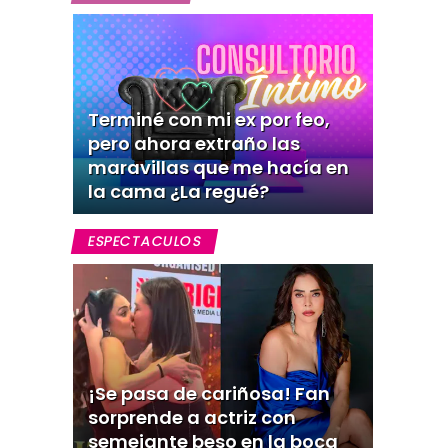
Terminé con mi ex por feo,
pero ahora extraño las
maravillas que me hacía en
la cama ¿La regué?
ESPECTACULOS
¡Se pasa de cariñosa! Fan
sorprende a actriz con
semejante beso en la boca