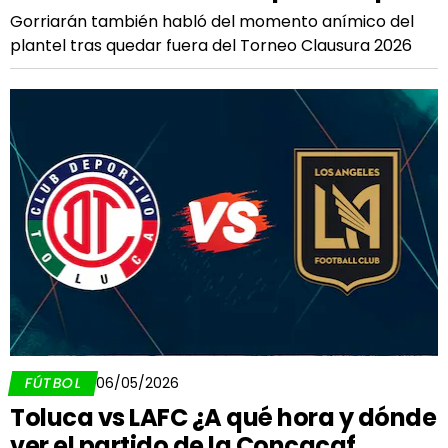
Gorriarán también habló del momento anímico del
plantel tras quedar fuera del Torneo Clausura 2026
FÚTBOL
06/05/2026
Toluca vs LAFC ¿A qué hora y dónde
ver el partido de la Concacaf