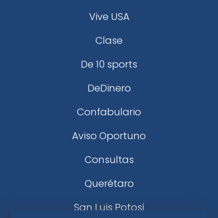
Vive USA
Clase
De 10 sports
DeDinero
Confabulario
Aviso Oportuno
Consultas
Querétaro
San Luis Potosí