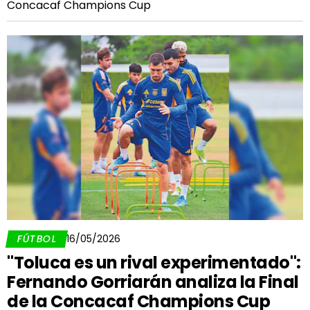
Concacaf Champions Cup
FÚTBOL
16/05/2026
"Toluca es un rival experimentado":
Fernando Gorriarán analiza la Final
de la Concacaf Champions Cup