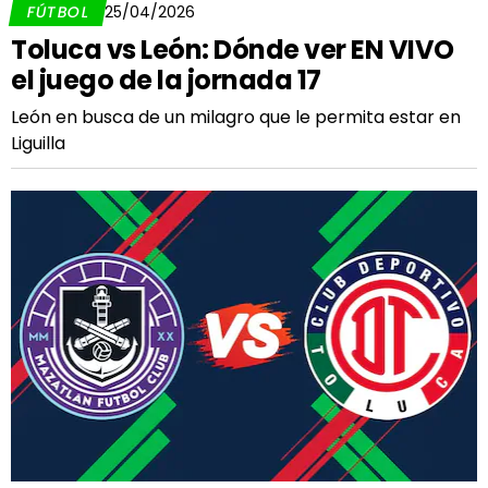
FÚTBOL
25/04/2026
Toluca vs León: Dónde ver EN VIVO
el juego de la jornada 17
León en busca de un milagro que le permita estar en
Liguilla