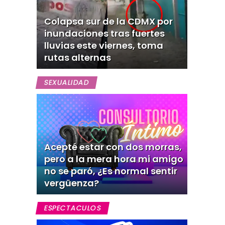
Colapsa sur de la CDMX por
inundaciones tras fuertes
lluvias este viernes, toma
rutas alternas
SEXUALIDAD
Acepté estar con dos morras,
pero a la mera hora mi amigo
no se paró, ¿Es normal sentir
vergüenza?
ESPECTACULOS