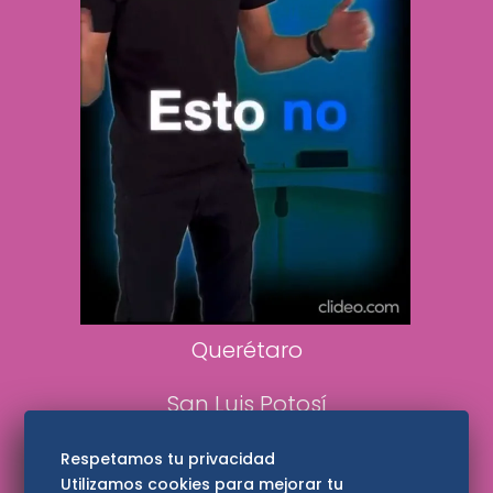
Clase
De 10 sports
DeDinero
Confabulario
Aviso Oportuno
Consultas
Querétaro
San Luis Potosí
Edomex
Respetamos tu privacidad
Utilizamos cookies para mejorar tu