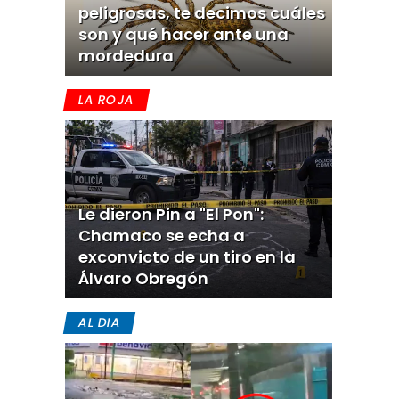
peligrosas, te decimos cuáles
son y qué hacer ante una
mordedura
LA ROJA
Le dieron Pin a "El Pon":
Chamaco se echa a
exconvicto de un tiro en la
Álvaro Obregón
AL DIA