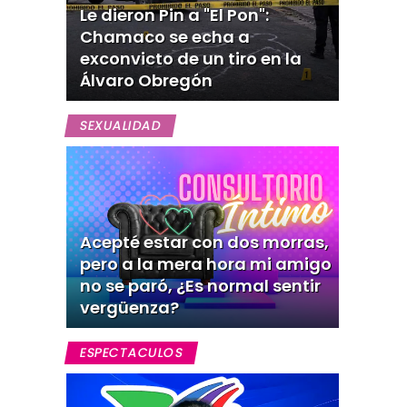
Le dieron Pin a "El Pon":
Chamaco se echa a
exconvicto de un tiro en la
Álvaro Obregón
SEXUALIDAD
Acepté estar con dos morras,
pero a la mera hora mi amigo
no se paró, ¿Es normal sentir
vergüenza?
ESPECTACULOS