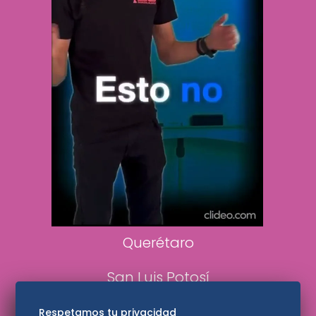
Vive USA
Clase
De 10 sports
DeDinero
Confabulario
Aviso Oportuno
Consultas
Querétaro
San Luis Potosí
Edomex
Respetamos tu privacidad