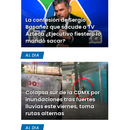
La confesión de Sergio
Basañez que sacude a TV
Azteca ¿Ejecutivo fiestero lo
mandó sacar?
AL DIA
Colapsa sur de la CDMX por
inundaciones tras fuertes
lluvias este viernes, toma
rutas alternas
AL DIA