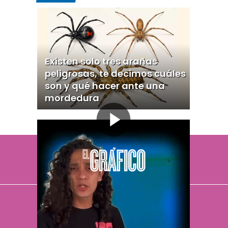
Existen solo tres arañas
peligrosas, te decimos cuáles
son y qué hacer ante una
mordedura
El Universal