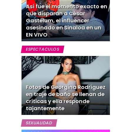
Así fue el momento exacto en
que disparan a César
Gastélum, el influencer
asesinado en Sinaloa en un
EN VIVO
ESPECTACULOS
Fotos de Georgina Rodríguez
en traje de baño se llenan de
críticas y ella responde
tajantemente
SEXUALIDAD