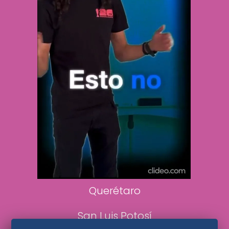
Vive USA
Clase
De 10 sports
DeDinero
Confabulario
Aviso Oportuno
Consultas
Querétaro
San Luis Potosí