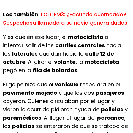
Lee también
:
LCDLFM3: ¿Facundo cuerneado?
Sospechosa llamada a su novia genera dudas
Y es que en ese lugar, el
motociclista
al
intentar salir de los
carriles centrales
hacia
los
laterales
que dan hacia la
calle 12 de
octubre
. Al girar el
volante
, la
motocicleta
pegó en la
fila de bolardos
.
El golpe hizo que el
vehículo
resbalara en el
pavimento mojado
y que los dos
pasajeros
cayeran. Quienes circulaban por el lugar y
vieron lo ocurrido pidieron ayuda de
policías
y
paramédicos
. Al llegar al lugar del
percance
,
los
policías
se enteraron de que se trataba de