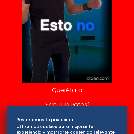
Clase
De 10 sports
DeDinero
Confabulario
Aviso Oportuno
Consultas
Querétaro
San Luis Potosí
Edomex
Respetamos tu privacidad
Utilizamos cookies para mejorar tu
experiencia y mostrarte contenido relevante.