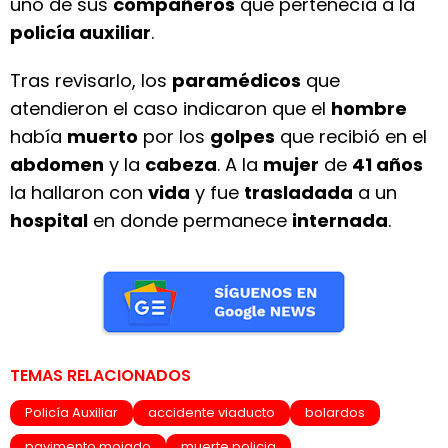
uno de sus
compañeros
que pertenecía a la
policía auxiliar
.
Tras revisarlo, los
paramédicos
que
atendieron el caso indicaron que el
hombre
había
muerto
por los
golpes
que recibió en el
abdomen
y la
cabeza
. A la
mujer
de
41 años
la hallaron con
vida
y fue
trasladada
a un
hospital
en donde permanece
internada
.
TEMAS RELACIONADOS
Policía Auxiliar
accidente viaducto
bolardos
pavimento mojado
muerte policia