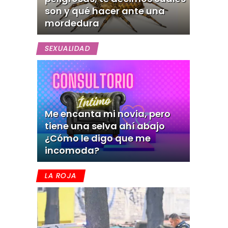
son y qué hacer ante una
mordedura
SEXUALIDAD
Me encanta mi novia, pero
tiene una selva ahí abajo
¿Cómo le digo que me
incomoda?
LA ROJA