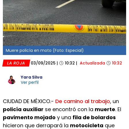
Muere policía en moto (Foto: Especial)
LA ROJA
03/09/2025
|
10:32
|
Actualizada
10:32
Yara Silva
Ver perfil
CIUDAD DE MÉXICO.-
De camino al trabajo
, un
policía auxiliar
se encontró con la
muerte
. El
pavimento mojado
y una
fila de bolardos
hicieron que derrapará la
motocicleta
que