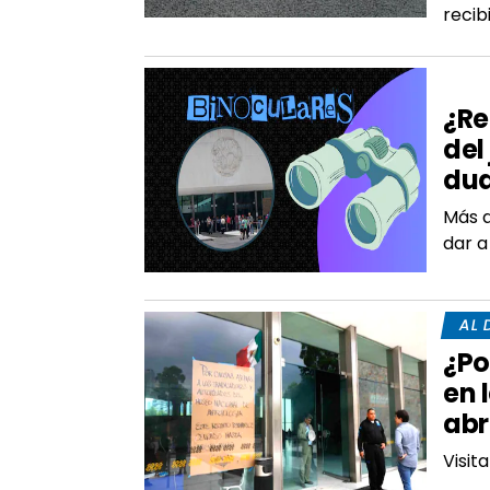
recib
ÉD
¿Re
del
du
Más a
dar a
AL 
¿Po
en 
abr
Visit