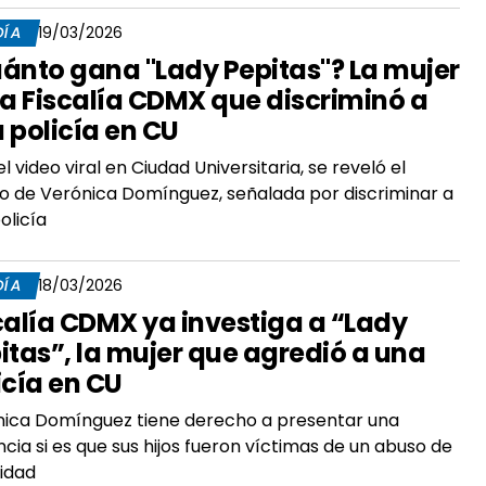
DÍA
19/03/2026
ánto gana "Lady Pepitas"? La mujer
la Fiscalía CDMX que discriminó a
 policía en CU
el video viral en Ciudad Universitaria, se reveló el
io de Verónica Domínguez, señalada por discriminar a
olicía
DÍA
18/03/2026
calía CDMX ya investiga a “Lady
itas”, la mujer que agredió a una
icía en CU
ica Domínguez tiene derecho a presentar una
cia si es que sus hijos fueron víctimas de un abuso de
idad