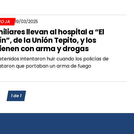
ROJA
19/03/2025
iliares llevan al hospital a “El
ín”, de la Unión Tepito, y los
ienen con arma y drogas
etenidos intentaron huir cuando los policías de
ataron que portaban un arma de fuego
1
de
1