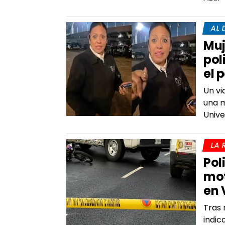
AL 
Muj
pol
el 
Un vi
una m
Unive
LA 
Pol
mot
en 
Tras 
indic