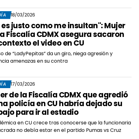
DÍA
18/03/2026
 es justo como me insultan": Mujer
la Fiscalía CDMX asegura sacaron
contexto el video en CU
so de “LadyPepitas” da un giro, niega agresión y
ncia amenazas en su contra
DÍA
17/03/2026
er de la Fiscalía CDMX que agredió
na policía en CU habría dejado su
bajo para ir al estadio
lémica en CU crece tras conocerse que la funcionaria
ucrada no debía estar en el partido Pumas vs Cruz