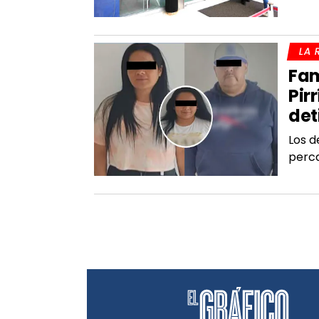
LA 
Fam
Pirr
det
Los d
perc