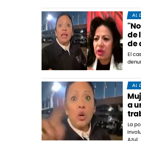
AL 
"No
de 
de 
El ca
denu
AL 
Muj
a u
tra
La po
invol
Azul