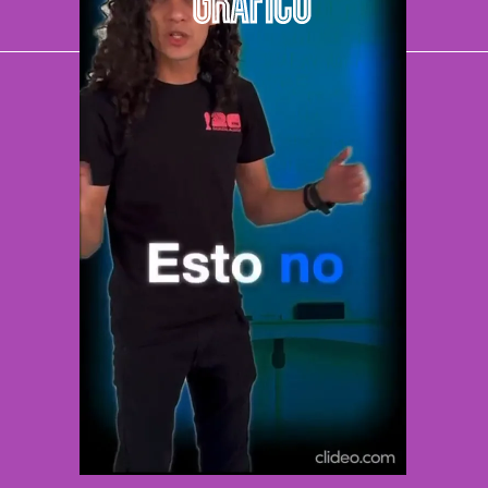
El Universal
Vive USA
Clase
De 10 sports
DeDinero
Confabulario
Aviso Oportuno
Consultas