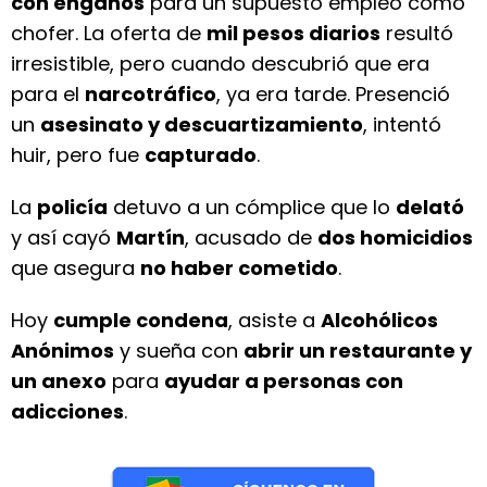
con engaños
para un supuesto empleo como
chofer. La oferta de
mil pesos diarios
resultó
irresistible, pero cuando descubrió que era
para el
narcotráfico
, ya era tarde. Presenció
un
asesinato y descuartizamiento
, intentó
huir, pero fue
capturado
.
La
policía
detuvo a un cómplice que lo
delató
y así cayó
Martín
, acusado de
dos homicidios
que asegura
no haber cometido
.
Hoy
cumple condena
, asiste a
Alcohólicos
Anónimos
y sueña con
abrir un restaurante y
un anexo
para
ayudar a personas con
adicciones
.