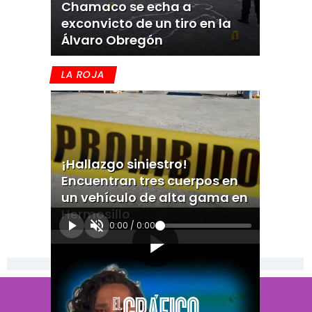
Chamaco se echa a
exconvicto de un tiro en la
Álvaro Obregón
LA ROJA
¡Hallazgo siniestro!
Encuentran tres cuerpos en
un vehículo de alta gama en
Hermosillo
0:00
/
0:00
[Publicidad]