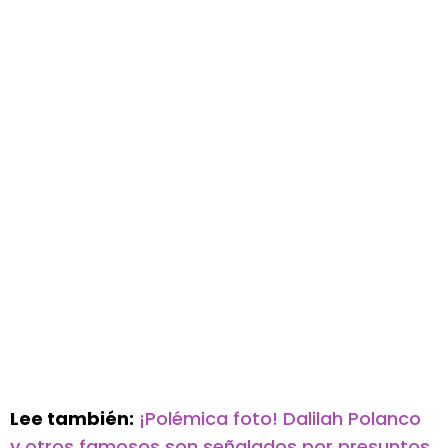
Lee también:
¡Polémica foto! Dalilah Polanco
y otros famosos son señalados por presuntos