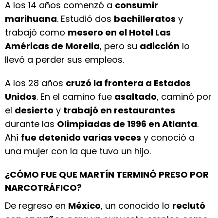
A los 14 años comenzó a
consumir
marihuana
. Estudió dos
bachilleratos
y
trabajó como
mesero en el Hotel Las
Américas de Morelia
, pero su
adicción
lo
llevó a perder sus empleos.
A los 28 años
cruzó la frontera a Estados
Unidos
. En el camino fue
asaltado
, caminó por
el
desierto
y
trabajó en restaurantes
durante las
Olimpiadas de 1996 en Atlanta
.
Ahí
fue detenido varias veces
y conoció a
una mujer con la que tuvo un hijo.
¿CÓMO FUE QUE MARTÍN TERMINÓ PRESO POR
NARCOTRÁFICO?
De regreso en
México
, un conocido lo
reclutó