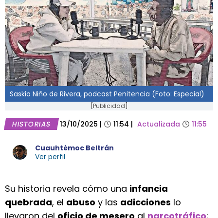
Saskia Niño de Rivera, podcast Penitencia (Foto: Especial)
[Publicidad]
HISTORIAS
13/10/2025
|
11:54
|
Actualizada
11:55
Cuauhtémoc Beltrán
Ver perfil
Su historia revela cómo una
infancia
quebrada
, el
abuso
y las
adicciones
lo
llevaron del
oficio de mesero
al
narcotráfico
;