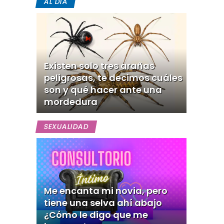
AL DIA
Existen solo tres arañas
peligrosas, te decimos cuáles
son y qué hacer ante una
mordedura
SEXUALIDAD
Me encanta mi novia, pero
tiene una selva ahí abajo
¿Cómo le digo que me