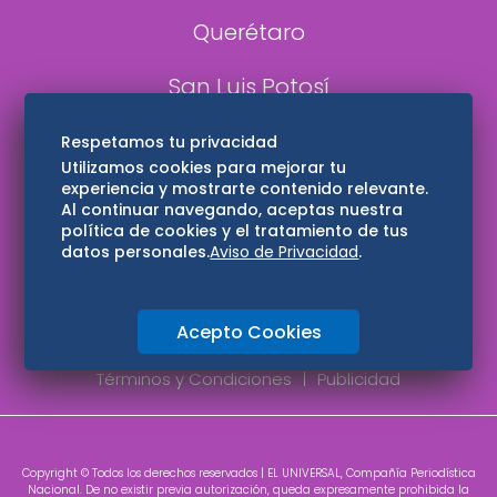
Querétaro
San Luis Potosí
Edomex
Respetamos tu privacidad
Utilizamos cookies para mejorar tu
experiencia y mostrarte contenido relevante.
Consultas
Al continuar navegando, aceptas nuestra
política de cookies y el tratamiento de tus
Hidalgo
datos personales.
Aviso de Privacidad
.
Oaxaca
Acepto Cookies
Aviso de privacidad
Directorio
Términos y Condiciones
Publicidad
Copyright © Todos los derechos reservados | EL UNIVERSAL, Compañía Periodística
Nacional. De no existir previa autorización, queda expresamente prohibida la