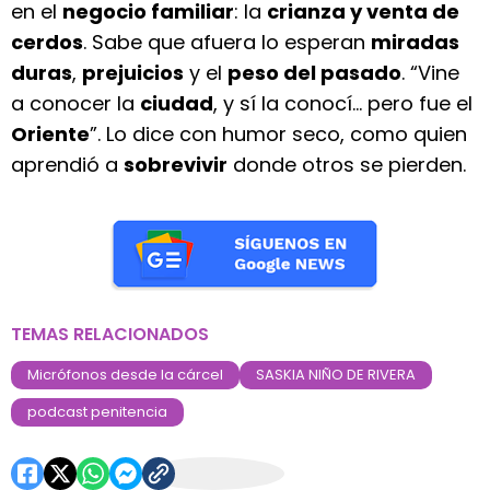
en el
negocio familiar
: la
crianza y venta de
cerdos
. Sabe que afuera lo esperan
miradas
duras
,
prejuicios
y el
peso del pasado
. “Vine
a conocer la
ciudad
, y sí la conocí... pero fue el
Oriente
”. Lo dice con humor seco, como quien
aprendió a
sobrevivir
donde otros se pierden.
TEMAS RELACIONADOS
Micrófonos desde la cárcel
SASKIA NIÑO DE RIVERA
podcast penitencia