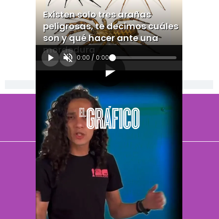
Existen solo tres arañas
peligrosas, te decimos cuáles
son y qué hacer ante una
mordedura
0:00
/
0:00
[Publicidad]
El Universal
Vive USA
Clase