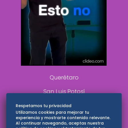
De 10 sports
DeDinero
Confabulario
Aviso Oportuno
Consultas
Querétaro
San Luis Potosí
Edomex
Respetamos tu privacidad
Utilizamos cookies para mejorar tu
experiencia y mostrarte contenido relevante.
Consultas
Al continuar navegando, aceptas nuestra