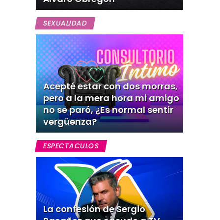
SEXUALIDAD
Acepté estar con dos morras,
pero a la mera hora mi amigo
no se paró, ¿Es normal sentir
vergüenza?
ESPECTACULOS
La confesión de Sergio