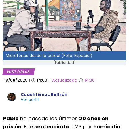
Micrófonos desde la cárcel (Foto: Especial)
[Publicidad]
HISTORIAS
18/08/2025
|
14:00
|
Actualizada
14:00
Cuauhtémoc Beltrán
Ver perfil
Pablo
ha pasado los últimos
20 años en
prisión
. Fue
sentenciado
a 23 por
homicidio
.