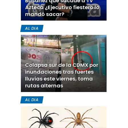
Basañez que sacude a TV
Azteca ¿Ejecutivo fiestero lo
mandó sacar?
AL DIA
Colapsa sur de la CDMX por
inundaciones tras fuertes
lluvias este viernes, toma
rutas alternas
AL DIA