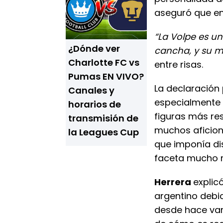
aseguró que en 
“La Volpe es u
¿Dónde ver
cancha, y su muj
Charlotte FC vs
entre risas.
Pumas EN VIVO?
La declaración
Canales y
especialmente
horarios de
figuras más re
transmisión de
muchos aficiona
la Leagues Cup
que imponía di
faceta mucho m
Herrera
explic
argentino debi
desde hace var