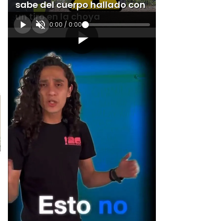
sabe del cuerpo hallado con
un tiro en la choya
0:00
/
0:00
[Publicidad]