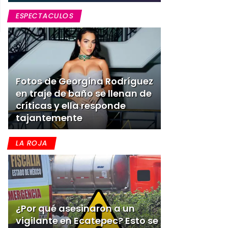
ESPECTACULOS
Fotos de Georgina Rodríguez
en traje de baño se llenan de
críticas y ella responde
tajantemente
LA ROJA
¿Por qué asesinaron a un
vigilante en Ecatepec? Esto se