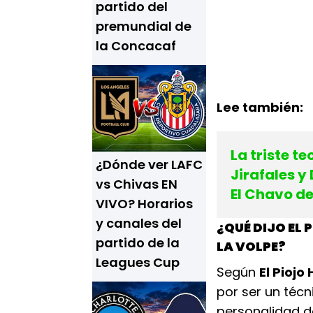
partido del
premundial de
la Concacaf
Lee también:
La triste te
¿Dónde ver LAFC
Jirafales y
vs Chivas EN
El Chavo de
VIVO? Horarios
y canales del
¿QUÉ DIJO EL
partido de la
LA VOLPE?
Leagues Cup
Según
El Piojo
por ser un técn
personalidad d