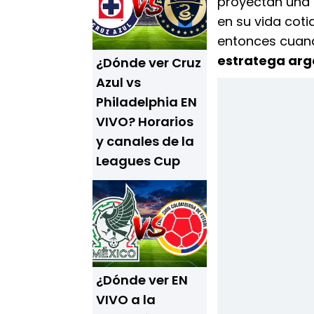
proyectan una 
en su vida cot
entonces cua
estratega arg
¿Dónde ver Cruz
Azul vs
Philadelphia EN
VIVO? Horarios
y canales de la
Leagues Cup
¿Dónde ver EN
VIVO a la