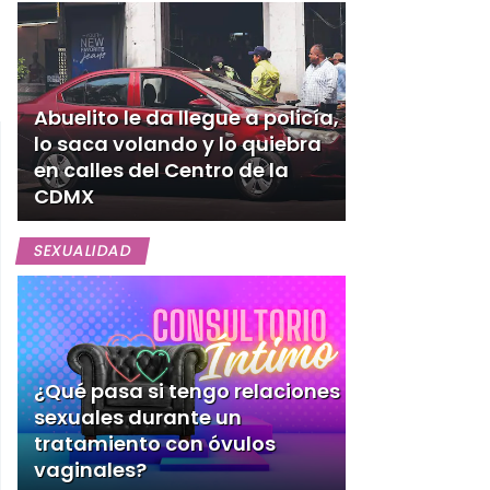
Abuelito le da llegue a policía,
lo saca volando y lo quiebra
en calles del Centro de la
CDMX
SEXUALIDAD
¿Qué pasa si tengo relaciones
sexuales durante un
tratamiento con óvulos
vaginales?