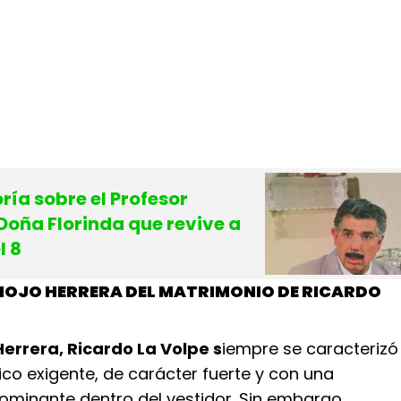
oría sobre el Profesor
 Doña Florinda que revive a
l 8
 PIOJO HERRERA DEL MATRIMONIO DE RICARDO
 Herrera, Ricardo La Volpe s
iempre se caracterizó
ico exigente, de carácter fuerte y con una
ominante dentro del vestidor. Sin embargo,