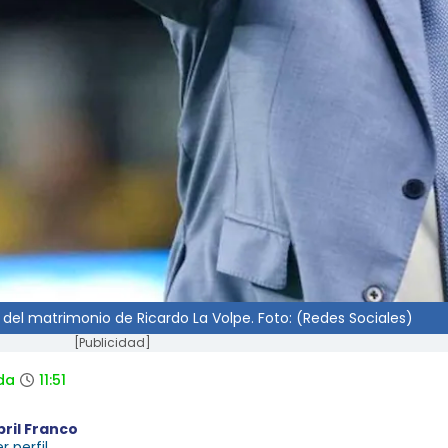
to del matrimonio de Ricardo La Volpe. Foto: (Redes Sociales)
[Publicidad]
da
11:51
bril Franco
r perfil