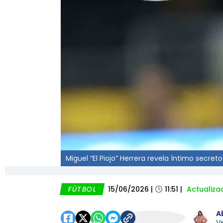
Miguel “El Piojo” Herrera revela íntimo secre
FÚTBOL
15/06/2026
|
11:51
|
Actualiza
A
Ve