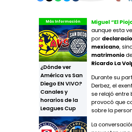
Miguel “El Pioj
Más Información
aunque esta vez
por
declaraci
mexicano
, si
matrimonio
de
Ricardo La Vol
¿Dónde ver
América vs San
Durante su par
Diego EN VIVO?
Derbez, el exen
Canales y
se relajó entr
horarios de la
provocó que co
Leagues Cup
sobre la perso
La conversació