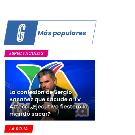
Más populares
ESPECTACULOS
La confesión de Sergio
Basañez que sacude a TV
Azteca ¿Ejecutivo fiestero lo
mandó sacar?
LA ROJA