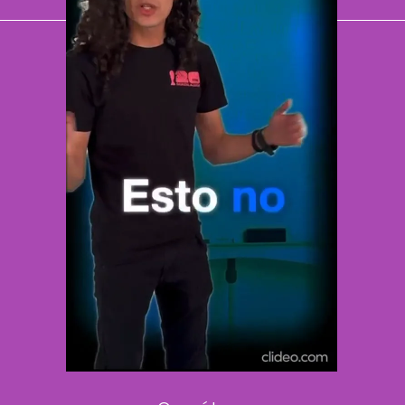
El Universal
Vive USA
Clase
De 10 sports
DeDinero
Confabulario
Aviso Oportuno
Consultas