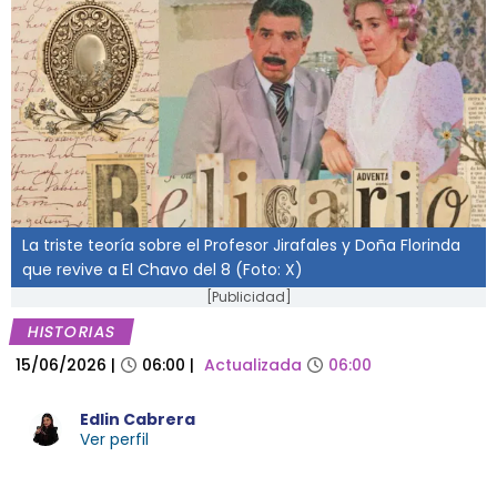
La triste teoría sobre el Profesor Jirafales y Doña Florinda
que revive a El Chavo del 8 (Foto: X)
[Publicidad]
HISTORIAS
15/06/2026
|
06:00
|
Actualizada
06:00
Edlin Cabrera
Ver perfil