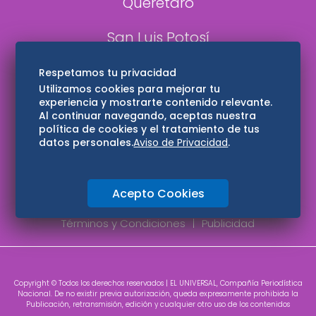
Querétaro
San Luis Potosí
Edomex
Respetamos tu privacidad
Utilizamos cookies para mejorar tu
experiencia y mostrarte contenido relevante.
Consultas
Al continuar navegando, aceptas nuestra
política de cookies y el tratamiento de tus
Hidalgo
datos personales.
Aviso de Privacidad
.
Oaxaca
Acepto Cookies
Aviso de privacidad
Directorio
Términos y Condiciones
Publicidad
Copyright © Todos los derechos reservados | EL UNIVERSAL, Compañía Periodística
Nacional. De no existir previa autorización, queda expresamente prohibida la
Publicación, retransmisión, edición y cualquier otro uso de los contenidos