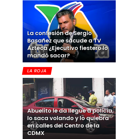
La confesión de Sergio
Basañez que sacude a TV
Azteca ¿Ejecutivo fiestero lo
mandó sacar?
LA ROJA
Abuelito le da llegue a policía,
lo saca volando y lo quiebra
en calles del Centro de la
CDMX