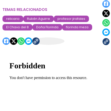
TEMAS RELACIONADOS
relicario
Rubén Aguirre
profesor jirafales
El Chavo del 8
Doña Florinda
florinda meza