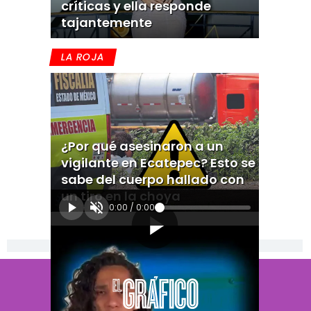
críticas y ella responde
tajantemente
LA ROJA
¿Por qué asesinaron a un
vigilante en Ecatepec? Esto se
sabe del cuerpo hallado con
un tiro en la choya
0:00
/
0:00
[Publicidad]