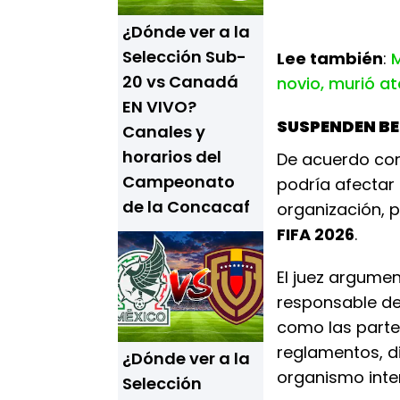
¿Dónde ver a la
Selección Sub-
Lee también
:
M
20 vs Canadá
novio, murió at
EN VIVO?
SUSPENDEN BE
Canales y
horarios del
De acuerdo con
Campeonato
podría afectar
de la Concacaf
organización, p
FIFA 2026
.
El juez argume
responsable de 
como las parte
reglamentos, di
¿Dónde ver a la
organismo inte
Selección