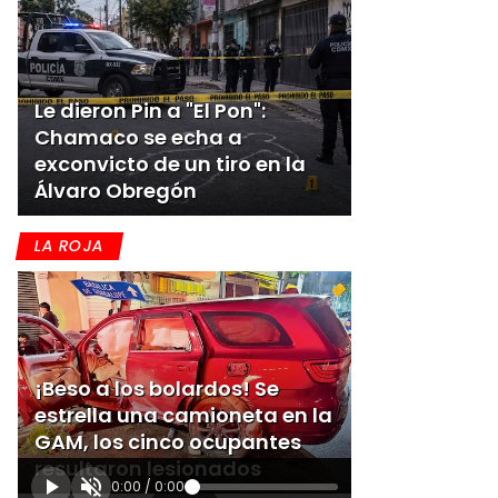
Le dieron Pin a "El Pon":
Chamaco se echa a
exconvicto de un tiro en la
Álvaro Obregón
LA ROJA
¡Beso a los bolardos! Se
estrella una camioneta en la
GAM, los cinco ocupantes
resultaron lesionados
0:00
/
0:00