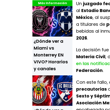
Un
juzgado fe
Más Información
al
Estadio Ban
México
, al su
a titulares de
p
bebidas al inm
2026
.
¿Dónde ver a
Miami vs
La decisión fue
Monterrey EN
Materia Civil
, 
VIVO? Horarios
en las notifica
y canales
Federación
.
Con este fallo
precautorias
q
Sexto y Séptim
Asociación Mex
encabezada p