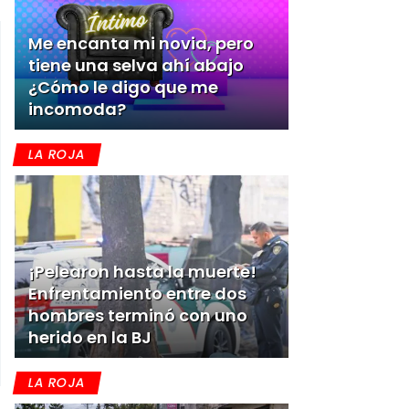
Me encanta mi novia, pero
tiene una selva ahí abajo
¿Cómo le digo que me
incomoda?
LA ROJA
¡Pelearon hasta la muerte!
Enfrentamiento entre dos
hombres terminó con uno
herido en la BJ
LA ROJA