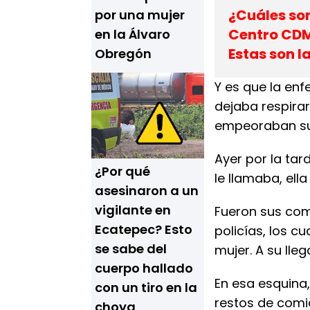
¿Cuáles son
por una mujer
Centro CDM
en la Álvaro
Estas son l
Obregón
Y es que la en
dejaba respirar
empeoraban su
Ayer por la tar
¿Por qué
le llamaba, ell
asesinaron a un
vigilante en
Fueron sus com
Ecatepec? Esto
policías, los c
se sabe del
mujer. A su lle
cuerpo hallado
En esa esquina,
con un tiro en la
restos de comi
choya