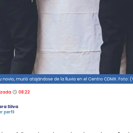
u novio, murió atajándose de la lluvia en el Centro CDMX. Foto: 
izada
08:22
ara Silva
r perfil