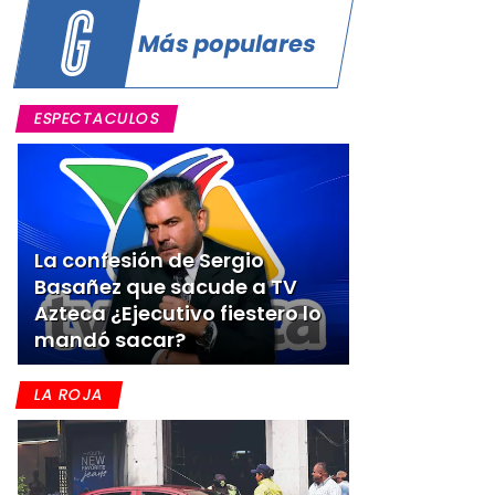
a
Más populares
ESPECTACULOS
La confesión de Sergio
Basañez que sacude a TV
Azteca ¿Ejecutivo fiestero lo
mandó sacar?
LA ROJA