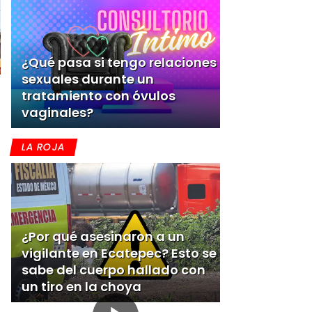
¿Qué pasa si tengo relaciones
sexuales durante un
tratamiento con óvulos
vaginales?
LA ROJA
¿Por qué asesinaron a un
vigilante en Ecatepec? Esto se
sabe del cuerpo hallado con
un tiro en la choya