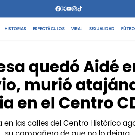
HISTORIAS
ESPECTÁCULOS
VIRAL
SEXUALIDAD
FÚTBO
esa quedó Aidé e
io, murió ataján
via en el Centro 
n las calles del Centro Histórico ago
su compañero de que no lo dejara