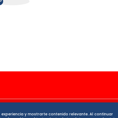
ase
De 10 sports
DeDinero
Confabulario
 experiencia y mostrarte contenido relevante. Al continuar