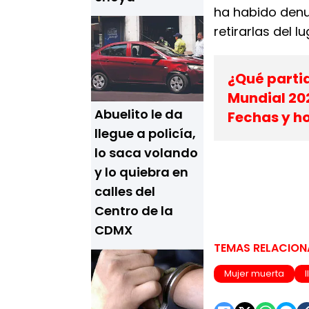
ha habido denu
retirarlas del lu
¿Qué partid
Mundial 20
Abuelito le da
Fechas y h
llegue a policía,
lo saca volando
y lo quiebra en
calles del
Centro de la
CDMX
TEMAS RELACIO
Mujer muerta
l