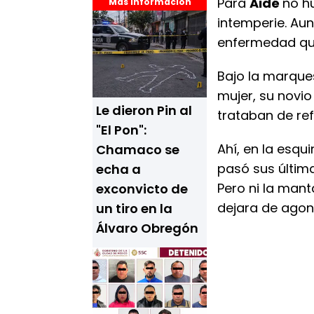
Para
Aidé
no h
Más Información
intemperie. Aunq
enfermedad qu
Bajo la marque
mujer, su novio
Le dieron Pin al
trataban de refu
"El Pon":
Ahí, en la esqui
Chamaco se
pasó sus últim
echa a
Pero ni la mant
exconvicto de
dejara de agoni
un tiro en la
Álvaro Obregón