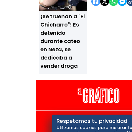
¡Se truenan a "El
Chicharro"! Es
detenido
durante cateo
en Neza, se
dedicaba a
vender droga
El Universal
Vive USA
Cl
Respetamos tu privacidad
Utilizamos cookies para mejorar tu