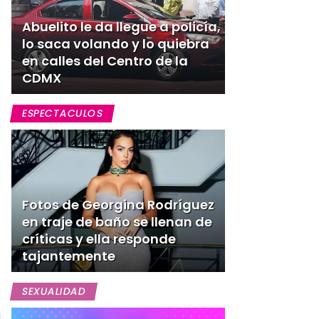
Abuelito le da llegue a policía,
lo saca volando y lo quiebra
en calles del Centro de la
CDMX
ESPECTACULOS
Fotos de Georgina Rodríguez
en traje de baño se llenan de
críticas y ella responde
tajantemente
SEXUALIDAD