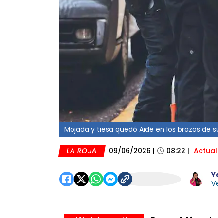
Mojada y tiesa quedó Aidé en los brazos de s
LA ROJA
09/06/2026
|
08:22
|
Actual
Y
Ve