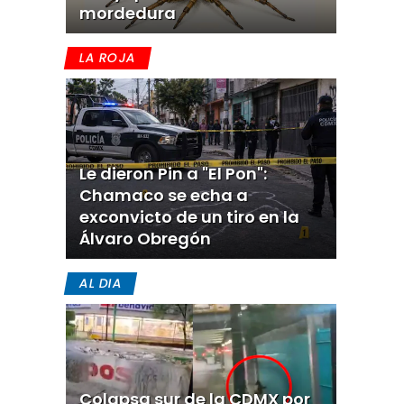
mordedura
LA ROJA
Le dieron Pin a "El Pon":
Chamaco se echa a
exconvicto de un tiro en la
Álvaro Obregón
AL DIA
Colapsa sur de la CDMX por