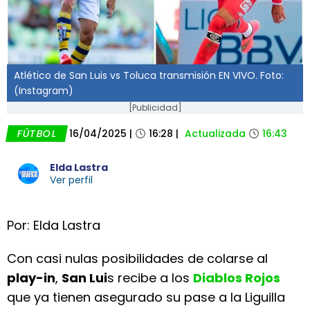
Atlético de San Luis vs Toluca transmisión EN VIVO. Foto:
(Instagram)
[Publicidad]
FÚTBOL
16/04/2025
|
16:28
|
Actualizada
16:43
Elda Lastra
Ver perfil
Por: Elda Lastra
Con casi nulas posibilidades de colarse al
play-in
,
San Lui
s recibe a los
Diablos Rojos
que ya tienen asegurado su pase a la Liguilla