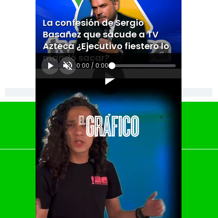
La confesión de Sergio
Basañez que sacude a TV
Azteca ¿Ejecutivo fiestero lo
mandó sacar?
0:00
/
0:00
[Publicidad]
El Universal
Vive USA
Clase