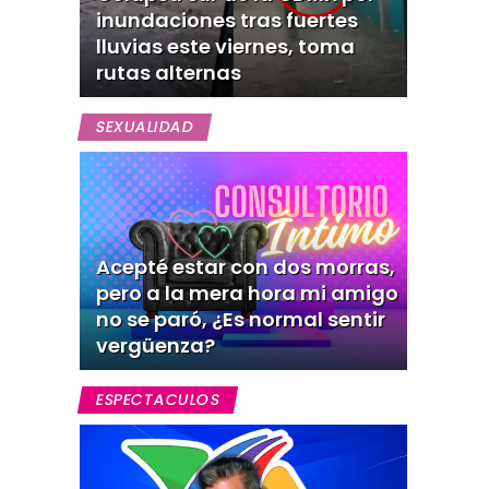
inundaciones tras fuertes
lluvias este viernes, toma
rutas alternas
SEXUALIDAD
Acepté estar con dos morras,
pero a la mera hora mi amigo
no se paró, ¿Es normal sentir
vergüenza?
ESPECTACULOS