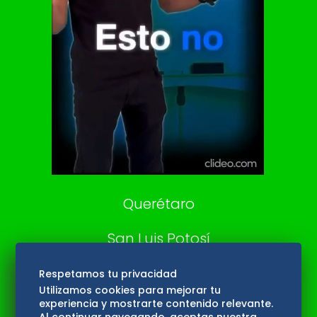
De 10 sports
DeDinero
Confabulario
Aviso Oportuno
Consultas
Querétaro
San Luis Potosí
Edomex
Respetamos tu privacidad
Utilizamos cookies para mejorar tu
experiencia y mostrarte contenido relevante.
Consultas