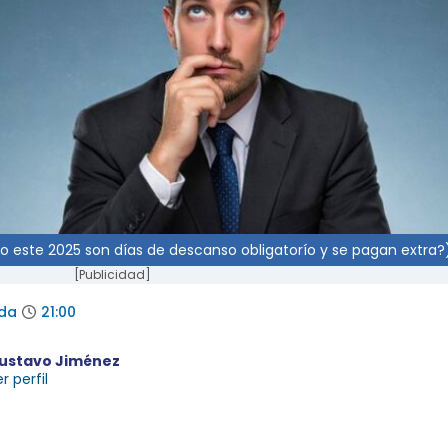
nto este 2025 son días de descanso obligatorío y se pagan extra?
[Publicidad]
ada
21:00
ustavo Jiménez
r perfil