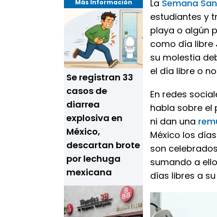
La
Semana Sa
Más Información
estudiantes y t
playa o algún p
como día libre
su molestia de
el día libre o n
Se registran 33
casos de
En redes social
diarrea
habla sobre el
explosiva en
ni dan una
rem
México,
México los días
descartan brote
son celebrados
por lechuga
sumando a ello
mexicana
días libres a s