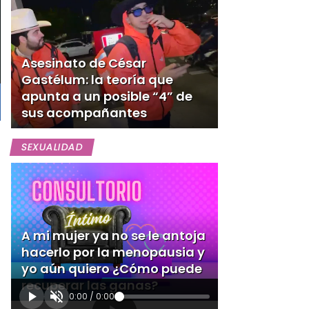
Asesinato de César
Gastélum: la teoría que
apunta a un posible “4” de
sus acompañantes
SEXUALIDAD
A mi mujer ya no se le antoja
hacerlo por la menopausia y
yo aún quiero ¿Cómo puede
recuperar las ganas?
0:00
/
0:00