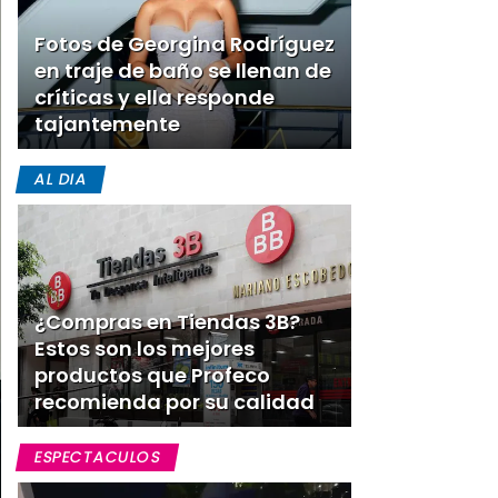
Fotos de Georgina Rodríguez
en traje de baño se llenan de
críticas y ella responde
tajantemente
AL DIA
¿Compras en Tiendas 3B?
Estos son los mejores
productos que Profeco
recomienda por su calidad
ESPECTACULOS