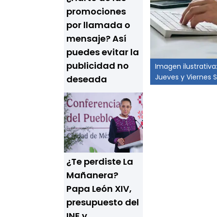
promociones
por llamada o
mensaje? Así
puedes evitar la
publicidad no
Imagen ilustrativa
Jueves y Viernes 
deseada
¿Te perdiste La
Mañanera?
Papa León XIV,
presupuesto del
INE y