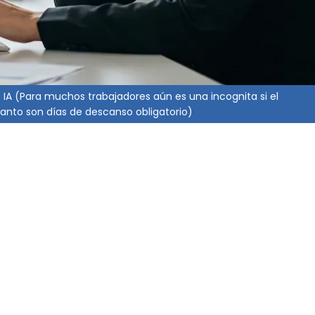
: IA (Para muchos trabajadores aún es una incognita si el
Santo son días de descanso obligatorio)