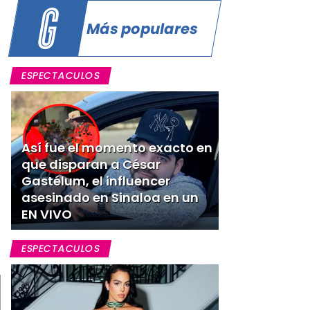
Más populares
ESPECTACULOS
Así fue el momento exacto en
que disparan a César
Gastélum, el influencer
asesinado en Sinaloa en un
EN VIVO
ESPECTACULOS