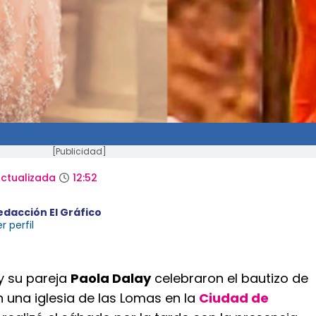
[Publicidad]
ctualizada
12:52
edacción El Gráfico
r perfil
y su pareja
Paola Dalay
celebraron el bautizo de
n una iglesia de las Lomas en la
Ciudad de