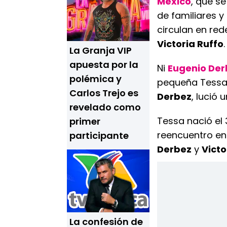
México
, que se
de familiares y
circulan en red
Victoria Ruffo
.
La Granja VIP
apuesta por la
Ni
Eugenio Der
polémica y
pequeña Tessa,
Carlos Trejo es
Derbez
, lució
revelado como
Tessa nació el 
primer
reencuentro en
participante
Derbez
y
Victo
La confesión de