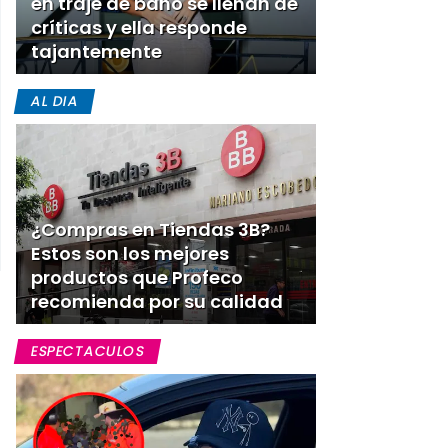
en traje de baño se llenan de
críticas y ella responde
tajantemente
AL DIA
¿Compras en Tiendas 3B?
Estos son los mejores
productos que Profeco
recomienda por su calidad
ESPECTACULOS