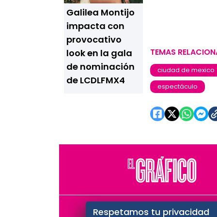
Galilea Montijo
impacta con
provocativo
TEMAS RELACIO
look en la gala
de nominación
ciudad de mexico
de LCDLFMX4
espectáculo
El Universal
Vive USA
Cl
Respetamos tu privacidad