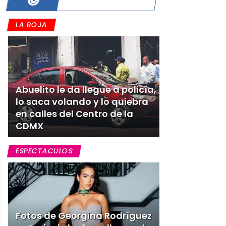
LA ROJA
Abuelito le da llegue a policía,
lo saca volando y lo quiebra
en calles del Centro de la
CDMX
ESPECTACULOS
Fotos de Georgina Rodríguez