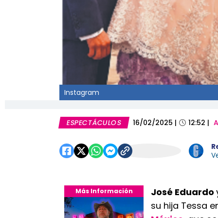
Instagram
ESPECTÁCULOS
16/02/2025
|
12:52
|
A
R
Ve
José Eduardo
Más Información
su hija Tessa e