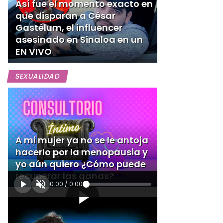
Así fue el momento exacto en
que disparan a César
Gastélum, el influencer
asesinado en Sinaloa en un
EN VIVO
SEXUALIDAD
A mi mujer ya no se le antoja
hacerlo por la menopausia y
yo aún quiero ¿Cómo puede
recuperar las ganas?
0:00
/
0:00
[Publicidad]