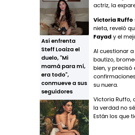
actriz, la expar
Victoria Ruffo
nieta, reveló q
Fayad
y el me
Así enfrenta
Steff Loaiza el
Al cuestionar a
duelo, "Mi
bautizo, bromeó
mamá para mí,
bien, y precisó
era todo",
confirmaciones
conmueve a sus
su nuera.
seguidores
Victoria Ruffo, 
la verdad no sé
Están los que t