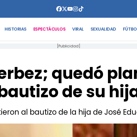
HISTORIAS
ESPECTÁCULOS
VIRAL
SEXUALIDAD
FÚTBO
[Publicidad]
rbez; quedó pla
bautizo de su hij
tieron al bautizo de la hija de José Ed