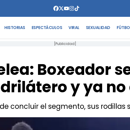
HISTORIAS
ESPECTÁCULOS
VIRAL
SEXUALIDAD
FÚTBO
[Publicidad]
elea: Boxeador 
adrilátero y ya no
 concluir el segmento, sus rodillas 