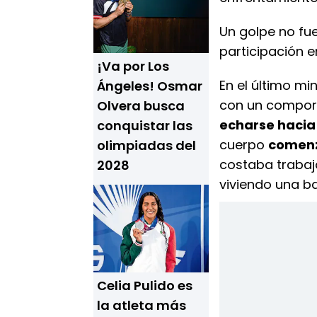
Un golpe no fu
participación e
¡Va por Los
En el último mi
Ángeles! Osmar
con un comport
Olvera busca
echarse hacia
conquistar las
cuerpo
comenz
olimpiadas del
costaba trabaj
2028
viviendo una ba
Celia Pulido es
la atleta más