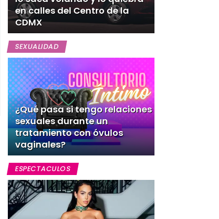
en calles del Centro de la
CDMX
SEXUALIDAD
¿Qué pasa si tengo relaciones
sexuales durante un
tratamiento con óvulos
vaginales?
ESPECTACULOS