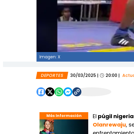
Imagen: X
DEPORTES
30/03/2025
|
20:00
|
Actu
El
púgil nigeri
Más Información
Olanrewaju
, 
enfrentamiento