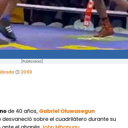
[Publicidad]
alizada
20:00
ano
de 40 años,
Gabriel Oluwasegun
se desvaneció sobre el cuadrilátero durante su
 ante el ghanés
John Mbanugu
.