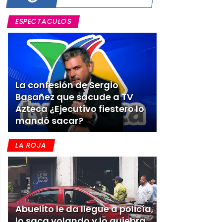
ESPECTACULOS
La confesión de Sergio
Basañez que sacude a TV
Azteca ¿Ejecutivo fiestero lo
mandó sacar?
LA ROJA
Abuelito le da llegue a policía,
lo saca volando y lo quiebra