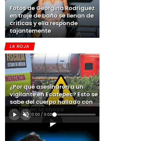
Fotos de Georgina Rodríguez
en traje de baño se llenan de
críticas y ella responde
tajantemente
LA ROJA
¿Por qué asesinaron a un
vigilante en Ecatepec? Esto se
sabe del cuerpo hallado con
un tiro en la choya
0:00
/
0:00
[Publicidad]