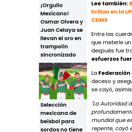
Lee también:
¡Orgullo
brillan en la 
Mexicano!
CDMX
Osmar Olvera y
Juan Celaya se
Entre las cuerd
llevan el oro en
que meterle un
trampolín
después fue tr
sincronizado
esfuerzos fue
La
Federación
deceso y asegu
se cayó, asimi
"La Autoridad 
Selección
profundamente 
mexicana de
mundial que es
beisbol para
repente, cayó 
sordos no tiene