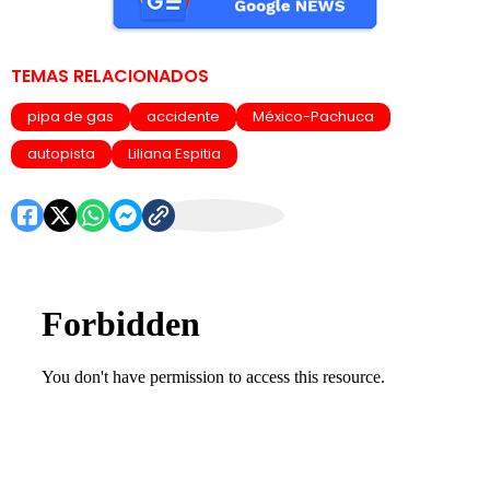
TEMAS RELACIONADOS
pipa de gas
accidente
México-Pachuca
autopista
Liliana Espitia