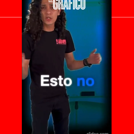
El Universal
Vive USA
Clase
De 10 sports
DeDinero
Confabulario
Aviso Oportuno
Consultas