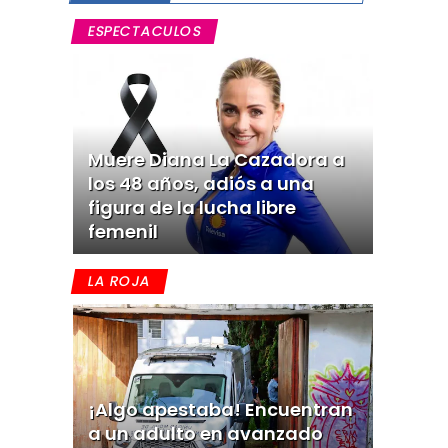
ESPECTACULOS
Muere Diana La Cazadora a
los 48 años, adiós a una
figura de la lucha libre
femenil
LA ROJA
¡Algo apestaba! Encuentran
a un adulto en avanzado