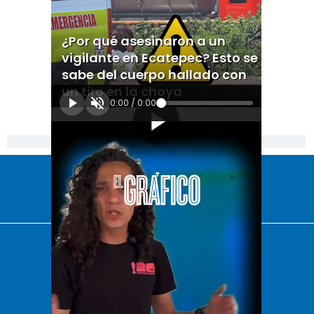
¿Por qué asesinaron a un
vigilante en Ecatepec? Esto se
sabe del cuerpo hallado con
un tiro en la choya
0:00
/
0:00
[Publicidad]
El Universal
Vive USA