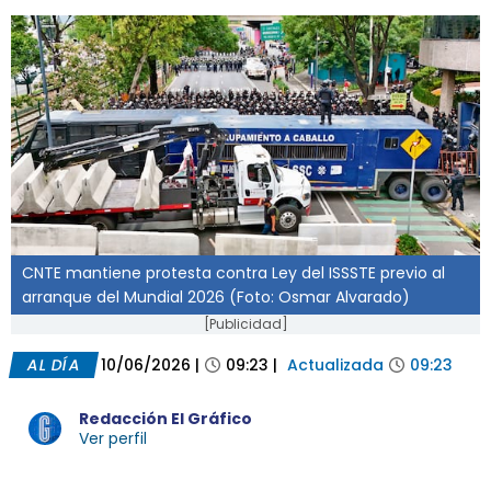
CNTE mantiene protesta contra Ley del ISSSTE previo al
arranque del Mundial 2026 (Foto: Osmar Alvarado)
[Publicidad]
AL DÍA
10/06/2026
|
09:23
|
Actualizada
09:23
Redacción El Gráfico
Ver perfil