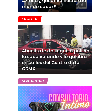
Azteca ¿Ejecutivo fiestero lo
mandó sacar?
LA ROJA
Abuelito le da llegue a policía,
lo saca volando y lo quiebra
en calles del Centro de la
CDMX
SEXUALIDAD