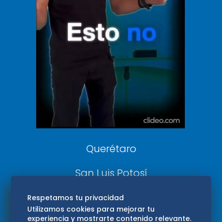
Clase
De 10 sports
DeDinero
Confabulario
Aviso Oportuno
Consultas
Querétaro
San Luis Potosí
Edomex
Respetamos tu privacidad
Utilizamos cookies para mejorar tu
experiencia y mostrarte contenido relevante.
Consultas