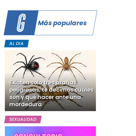
Más populares
AL DIA
Existen solo tres arañas
peligrosas, te decimos cuáles
son y qué hacer ante una
mordedura
SEXUALIDAD