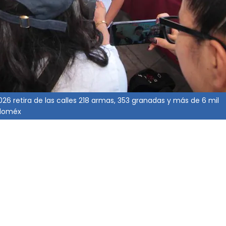
26 retira de las calles 218 armas, 353 granadas y más de 6 mil
Edoméx