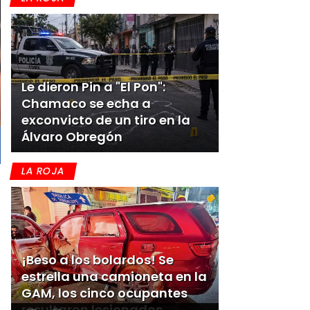
Le dieron Pin a "El Pon":
Chamaco se echa a
exconvicto de un tiro en la
Álvaro Obregón
LA ROJA
¡Beso a los bolardos! Se
estrella una camioneta en la
GAM, los cinco ocupantes
resultaron lesionados