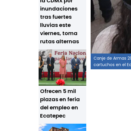
la CDMX por
inundaciones
tras fuertes
lluvias este
viernes, toma
rutas alternas
Canje de Armas 20
cartuchos en el 
Ofrecen 5 mil
plazas en feria
del empleo en
Ecatepec