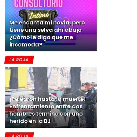
Me encanta mi novia, pero
tiene una selva ahí abajo
¿Cómo le digo que me
incomoda?
LA ROJA
¡Pelearon hasta la muerte!
Enfrentamiento entre dos
hombres terminó con uno
herido en la BJ
LA ROJA