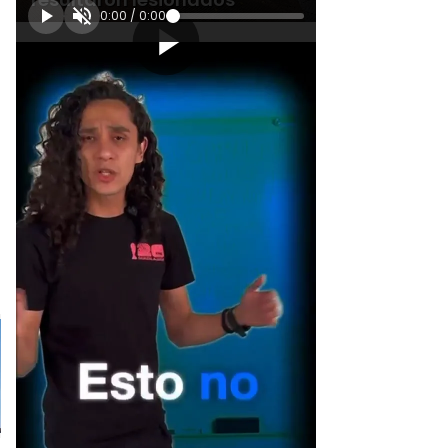
0:00
/
0:00
[Publicidad]