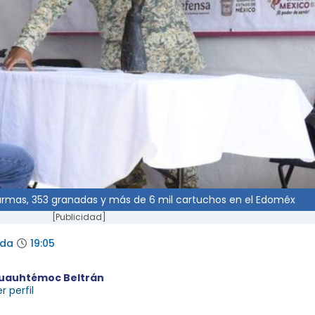
8 armas, 353 granadas y más de 6 mil cartuchos en el Edoméx
[Publicidad]
ada
19:05
uauhtémoc Beltrán
r perfil