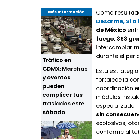
Como resultad
Más Información
Desarme, Sí a 
de México
entr
fuego, 353 gra
intercambiar
m
durante el per
Tráfico en
CDMX: Marchas
Esta estrategia
y eventos
fortalece la c
pueden
coordinación en
complicar tus
módulos instala
traslados este
especializado 
sábado
sin consecuen
explosivos, ot
conforme al ta