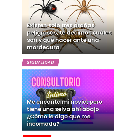
Existen solo tres arañas
peligrosas, te decimos cuáles
son y qué hacer ante una
mordedura
SEXUALIDAD
Me encanta mi novia, pero
tiene una selva ahí abajo
¿Cómo le digo que me
incomoda?