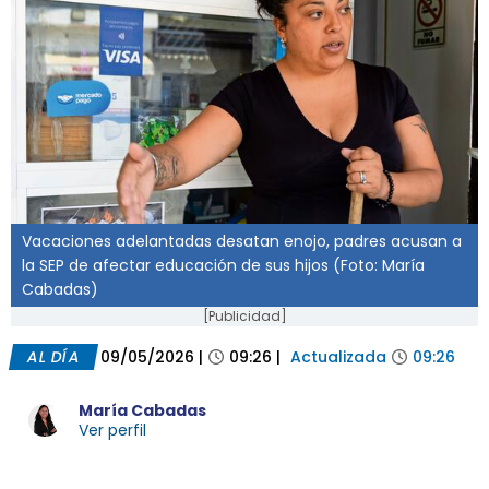
Vacaciones adelantadas desatan enojo, padres acusan a
la SEP de afectar educación de sus hijos (Foto: María
Cabadas)
[Publicidad]
AL DÍA
09/05/2026
|
09:26
|
Actualizada
09:26
María Cabadas
Ver perfil