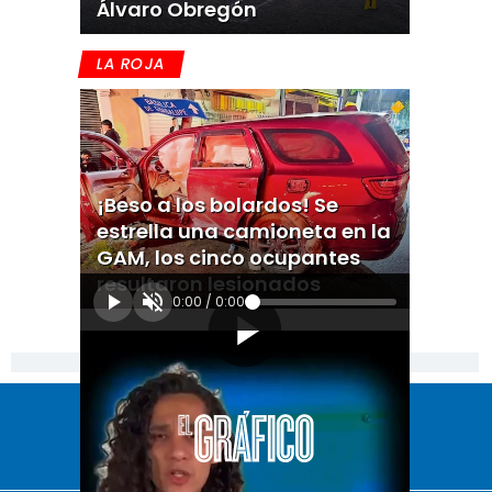
Álvaro Obregón
LA ROJA
¡Beso a los bolardos! Se
estrella una camioneta en la
GAM, los cinco ocupantes
resultaron lesionados
0:00
/
0:00
[Publicidad]