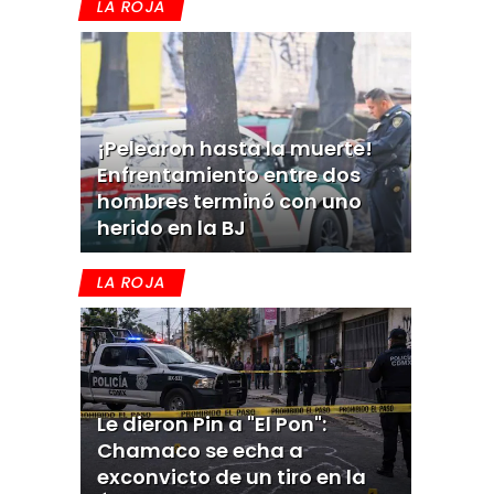
LA ROJA
¡Pelearon hasta la muerte!
Enfrentamiento entre dos
hombres terminó con uno
herido en la BJ
LA ROJA
Le dieron Pin a "El Pon":
Chamaco se echa a
exconvicto de un tiro en la