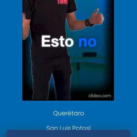
Vive USA
Clase
De 10 sports
DeDinero
Confabulario
Aviso Oportuno
Consultas
Querétaro
San Luis Potosí