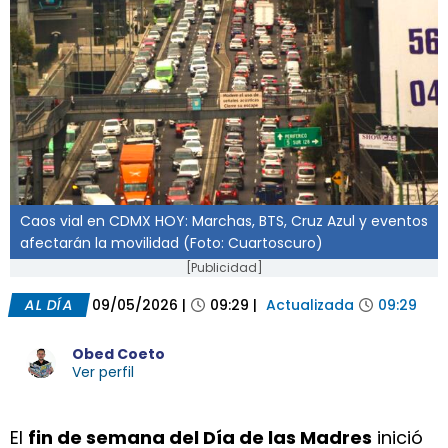
Caos vial en CDMX HOY: Marchas, BTS, Cruz Azul y eventos
afectarán la movilidad (Foto: Cuartoscuro)
[Publicidad]
AL DÍA
09/05/2026
|
09:29
|
Actualizada
09:29
Obed Coeto
Ver perfil
El
fin de semana del Día de las Madres
inició