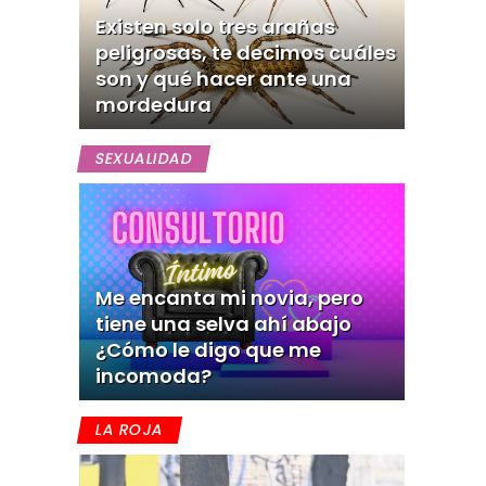
Existen solo tres arañas
peligrosas, te decimos cuáles
son y qué hacer ante una
mordedura
SEXUALIDAD
Me encanta mi novia, pero
tiene una selva ahí abajo
¿Cómo le digo que me
incomoda?
LA ROJA