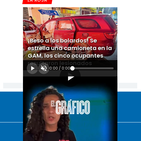
LA ROJA
¡Beso a los bolardos! Se
estrella una camioneta en la
GAM, los cinco ocupantes
resultaron lesionados
0:00
/
0:00
[Publicidad]
El Universal