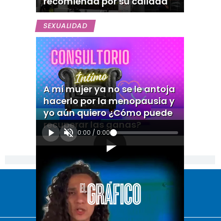
recomienda por su calidad
SEXUALIDAD
A mi mujer ya no se le antoja
hacerlo por la menopausia y
yo aún quiero ¿Cómo puede
recuperar las ganas?
0:00
/
0:00
[Publicidad]