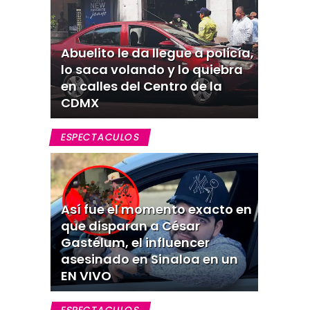
Abuelito le da llegue a policía,
lo saca volando y lo quiebra
en calles del Centro de la
CDMX
ESPECTACULOS
Así fue el momento exacto en
que disparan a César
Gastélum, el influencer
asesinado en Sinaloa en un
EN VIVO