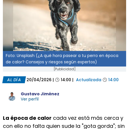
Foto: Unsplash (¿A qué hora pasear a tu perro en época
de calor? Consejos y riesgos según expertos)
[Publicidad]
AL DÍA
20/04/2026
|
14:00
|
Actualizada
14:00
Gustavo Jiménez
Ver perfil
La época de calor
cada vez está más cerca y
con ello no falta quien sude la "gota gorda"; sin