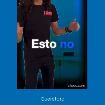
El Universal
Vive USA
Clase
De 10 sports
DeDinero
Confabulario
Aviso Oportuno
Consultas
Querétaro