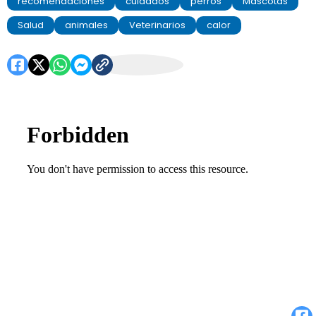
recomendaciones
cuidados
perros
Mascotas
Salud
animales
Veterinarios
calor