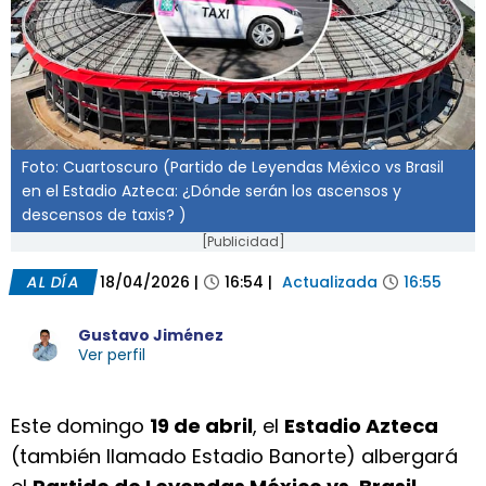
Foto: Cuartoscuro (Partido de Leyendas México vs Brasil
en el Estadio Azteca: ¿Dónde serán los ascensos y
descensos de taxis? )
[Publicidad]
AL DÍA
18/04/2026
|
16:54
|
Actualizada
16:55
Gustavo Jiménez
Ver perfil
Este domingo
19 de abril
, el
Estadio Azteca
(también llamado Estadio Banorte) albergará