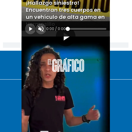
¡Hallazgo siniestro!
Encuentran tres cuerpos en
un vehículo de alta gama en
Hermosillo
0:00
/
0:00
[Publicidad]
El Universal
Vive USA
Clase