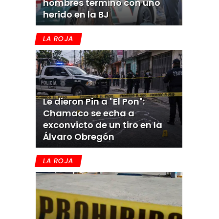
hombres terminó con uno
herido en la BJ
LA ROJA
Le dieron Pin a "El Pon":
Chamaco se echa a
exconvicto de un tiro en la
Álvaro Obregón
LA ROJA