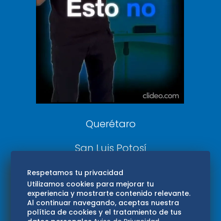
De 10 sports
DeDinero
Confabulario
Aviso Oportuno
Consultas
Querétaro
San Luis Potosí
Edomex
Respetamos tu privacidad
Utilizamos cookies para mejorar tu
experiencia y mostrarte contenido relevante.
Consultas
Al continuar navegando, aceptas nuestra
política de cookies y el tratamiento de tus
Hidalgo