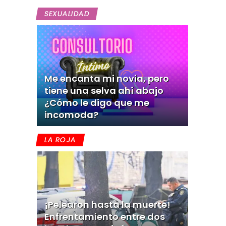
SEXUALIDAD
Me encanta mi novia, pero
tiene una selva ahí abajo
¿Cómo le digo que me
incomoda?
LA ROJA
¡Pelearon hasta la muerte!
Enfrentamiento entre dos