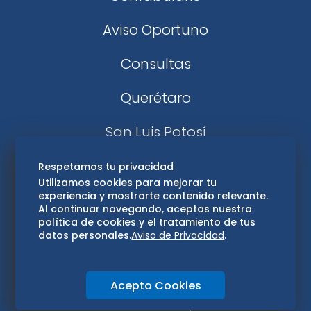
Aviso Oportuno
Consultas
Querétaro
San Luis Potosí
Edomex
Respetamos tu privacidad
Utilizamos cookies para mejorar tu
experiencia y mostrarte contenido relevante.
Consultas
Al continuar navegando, aceptas nuestra
política de cookies y el tratamiento de tus
Hidalgo
datos personales.
Aviso de Privacidad
.
Oaxaca
Acepto Cookies
Aviso de privacidad
Directorio