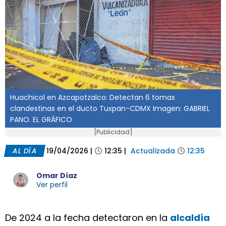
Huachicol en Azcapotzalco: Detectan 6 tomas
clandestinas en el ducto Tuxpan-CDMX Imagen: GABRIEL
PANO. EL GRÁFICO
[Publicidad]
AL DÍA
19/04/2026
|
12:35
|
Actualizada
12:35
Omar Díaz
Ver perfil
De 2024 a la fecha detectaron en la
alcaldía