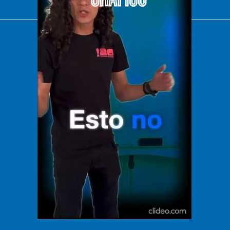
El Universal
Vive USA
Clase
De 10 sports
DeDinero
Confabulario
Aviso Oportuno
Consultas