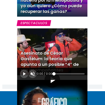
hacerlo por la menopausia y
yo aún quiero ¿Cómo puede
recuperar las ganas?
ESPECTACULOS
Asesinato de César
Gastélum: la teoría que
apunta a un posible “4” de
sus acompañantes
0:00
/
0:00
[Publicidad]