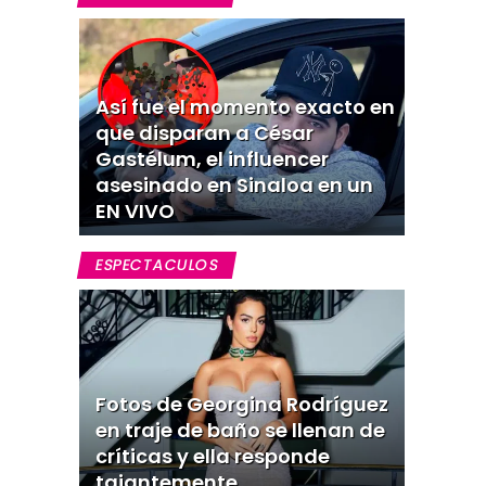
Así fue el momento exacto en
que disparan a César
Gastélum, el influencer
asesinado en Sinaloa en un
EN VIVO
ESPECTACULOS
Fotos de Georgina Rodríguez
en traje de baño se llenan de
críticas y ella responde
tajantemente