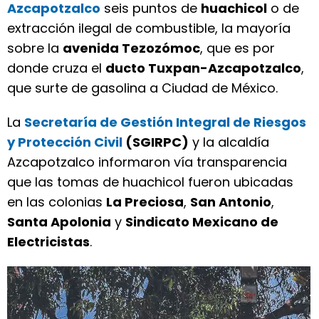
Azcapotzalco
seis puntos de
huachicol
o de
extracción ilegal de combustible, la mayoría
sobre la
avenida Tezozómoc
, que es por
donde cruza el
ducto Tuxpan-Azcapotzalco
,
que surte de gasolina a Ciudad de México.
La
Secretaría de Gestión Integral de Riesgos
y Protección Civil
(SGIRPC)
y la alcaldía
Azcapotzalco informaron vía transparencia
que las tomas de huachicol fueron ubicadas
en las colonias
La Preciosa
,
San Antonio
,
Santa Apolonia
y
Sindicato Mexicano de
Electricistas
.