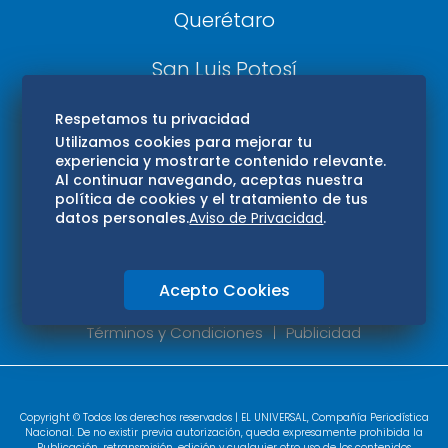
Querétaro
San Luis Potosí
Edomex
Respetamos tu privacidad
Utilizamos cookies para mejorar tu
experiencia y mostrarte contenido relevante.
Consultas
Al continuar navegando, aceptas nuestra
política de cookies y el tratamiento de tus
Hidalgo
datos personales.
Aviso de Privacidad
.
Oaxaca
Acepto Cookies
Aviso de privacidad
Directorio
Términos y Condiciones
Publicidad
Copyright © Todos los derechos reservados | EL UNIVERSAL, Compañía Periodística
Nacional. De no existir previa autorización, queda expresamente prohibida la
Publicación, retransmisión, edición y cualquier otro uso de los contenidos