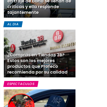
en traje de baño se llenan de
críticas y ella responde
tajantemente
AL DIA
¿Compras en Tiendas 3B?
Estos son los mejores
productos que Profeco
recomienda por su calidad
ESPECTACULOS