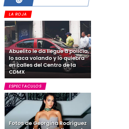
LA ROJA
Abuelito le da llegue a policía,
lo saca volando y lo quiebra
en calles del Centro de la
CDMX
ESPECTACULOS
Fotos de Georgina Rodríguez