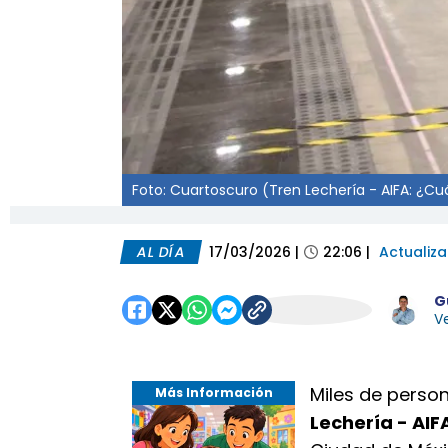
Foto: Cuartoscuro (Tren Lechería - AIFA: ¿Cuá
AL DÍA
17/03/2026
|
22:06
|
Actualiz
G
Ve
Miles de perso
Más Información
Lechería - AIF