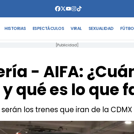
HISTORIAS
ESPECTÁCULOS
VIRAL
SEXUALIDAD
FÚTBO
[Publicidad]
ería - AIFA: ¿Cuá
o y qué es lo que f
erán los trenes que iran de la CDMX 