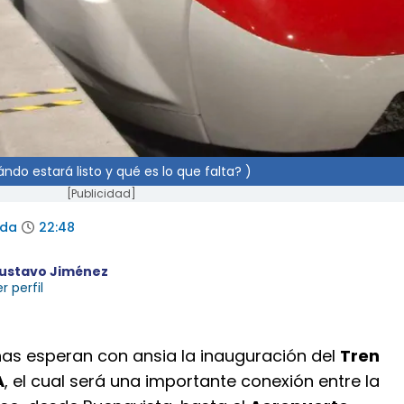
ndo estará listo y qué es lo que falta? )
[Publicidad]
ada
22:48
ustavo Jiménez
r perfil
nas esperan con ansia la inauguración del
Tren
A
, el cual será una importante conexión entre la