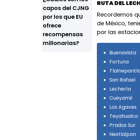
RUTA DEL LECH
capos del CJNG
Recordemos que
por los que EU
de México, ten
ofrece
por las estacio
recompensas
millonarias?
Buenavista
Fortuna
Tlalnepantl
San Rafael
Lechería
Cueyamil
Los Agaves
Teyahualco
Prados Sur
Nextlalpan