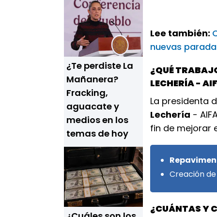
Lee también:
C
nuevas parada
¿Te perdiste La
¿QUÉ TRABAJO
Mañanera?
LECHERÍA - AI
Fracking,
La presidenta d
aguacate y
Lechería
- AIFA
medios en los
fin de mejorar 
temas de hoy
Repavimen
Creación d
¿CUÁNTAS Y C
¿Cuáles son los