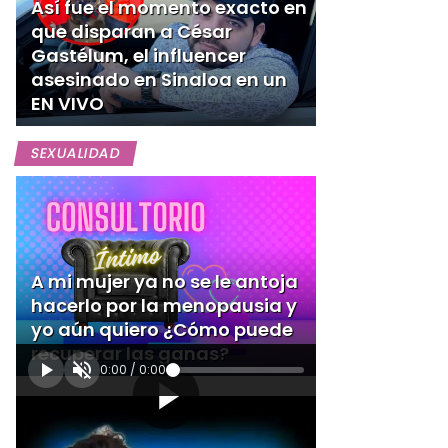
Así fue el momento exacto en
que disparan a César
Gastélum, el influencer
asesinado en Sinaloa en un
EN VIVO
SEXUALIDAD
A mi mujer ya no se le antoja
hacerlo por la menopausia y
yo aún quiero ¿Cómo puede
recuperar las ganas?
0:00
/
0:00
[Publicidad]