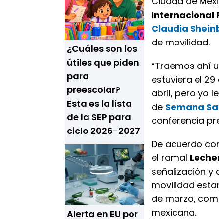
Ciudad de Méxi
Internacional 
Claudia Shei
de movilidad.
¿Cuáles son los
útiles que piden
“Traemos ahí u
para
estuviera el 29
preescolar?
abril, pero yo 
Esta es la lista
de
Semana Sa
de la SEP para
conferencia pre
ciclo 2026-2027
De acuerdo con
el ramal
Lecher
señalización y 
movilidad estar
de marzo, como
mexicana.
Alerta en EU por