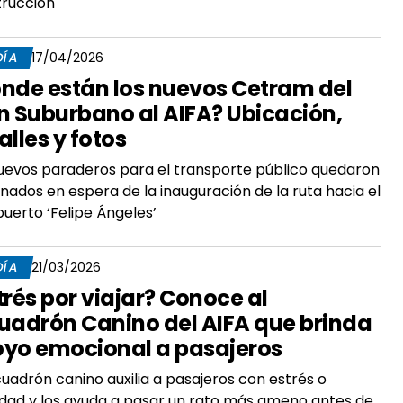
trucción
DÍA
17/04/2026
nde están los nuevos Cetram del
n Suburbano al AIFA? Ubicación,
alles y fotos
uevos paraderos para el transporte público quedaron
nados en espera de la inauguración de la ruta hacia el
uerto ‘Felipe Ángeles’
DÍA
21/03/2026
trés por viajar? Conoce al
uadrón Canino del AIFA que brinda
yo emocional a pasajeros
cuadrón canino auxilia a pasajeros con estrés o
dad y los ayuda a pasar un rato más ameno antes de