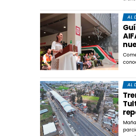
AL 
Guí
AIF
nue
Comen
conoc
AL 
Tre
Tul
rep
Mañan
parci