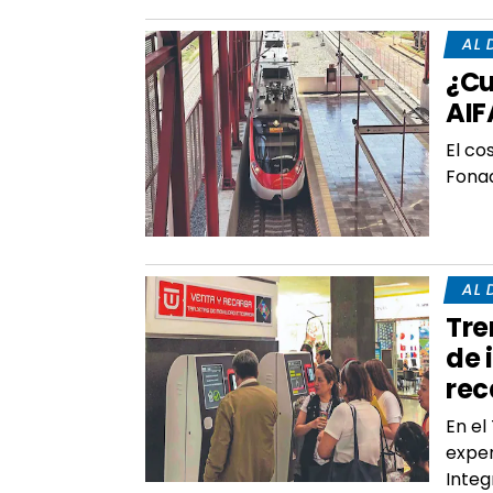
AL 
¿Cu
AIF
El co
Fonad
AL 
Tre
de 
rec
En el
expen
Integ