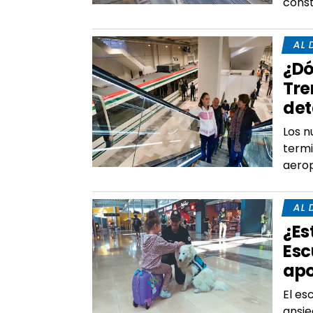
cons
AL 
¿Dó
Tre
det
Los n
termi
aerop
AL 
¿Es
Esc
apo
El es
ansie