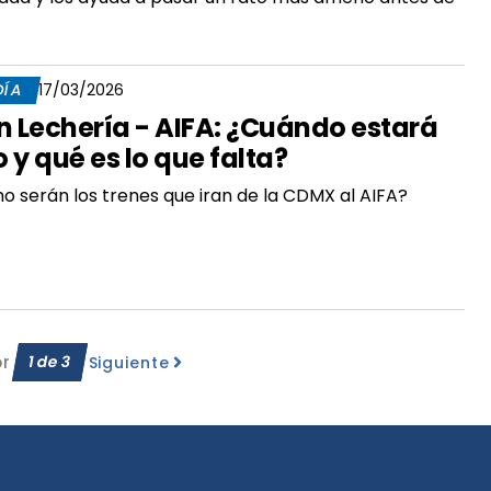
DÍA
17/03/2026
n Lechería - AIFA: ¿Cuándo estará
to y qué es lo que falta?
 serán los trenes que iran de la CDMX al AIFA?
or
1
de
3
Siguiente