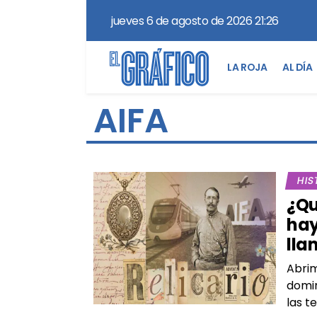
jueves 6 de agosto de 2026 21:26
LA ROJA
AL DÍA
AIFA
HIS
¿Qu
hay
lla
Abrim
domin
las t