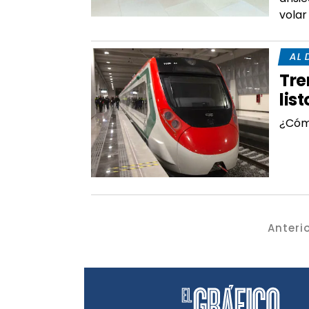
volar
AL 
Tre
lis
¿Cómo
Anteri