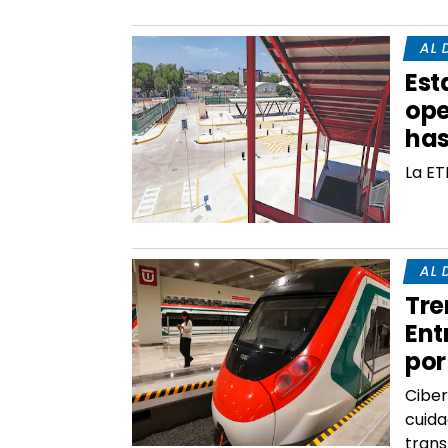
AL 
Est
ope
has
La ET
AL 
Tre
Ent
por
Ciber
cuida
tran