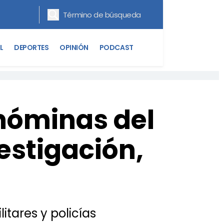
L
DEPORTES
OPINIÓN
PODCAST
nóminas del
estigación,
itares y policías