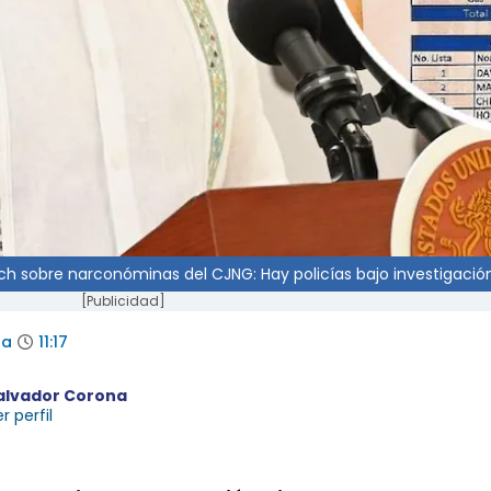
ch sobre narconóminas del CJNG: Hay policías bajo investigación
[Publicidad]
da
11:17
alvador Corona
r perfil