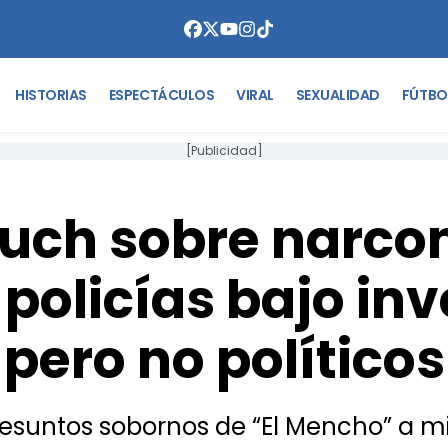
HISTORIAS
ESPECTÁCULOS
VIRAL
SEXUALIDAD
FÚTBO
[Publicidad]
fuch sobre narco
policías bajo inv
pero no políticos
esuntos sobornos de “El Mencho” a mil