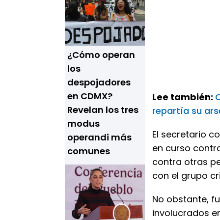
¿Cómo operan
los
despojadores
en CDMX?
Lee también:
Revelan los tres
repartía su ar
modus
El secretario c
operandi más
en curso contra
comunes
contra otras p
con el grupo cr
No obstante, fu
involucrados en