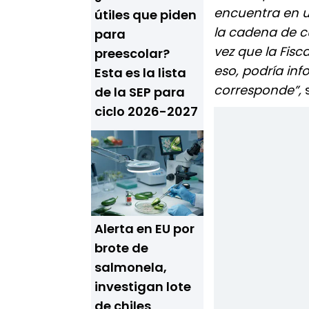
encuentra en u
útiles que piden
la cadena de cu
para
vez que la Fisc
preescolar?
eso, podría inf
Esta es la lista
corresponde”,
s
de la SEP para
ciclo 2026-2027
Alerta en EU por
brote de
salmonela,
investigan lote
de chiles