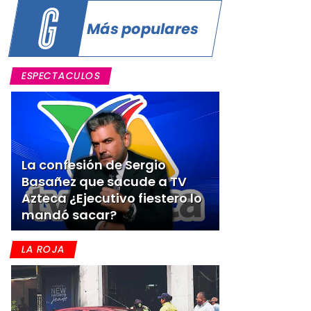
Más populares
o
ESPECTACULOS
La confesión de Sergio
Basañez que sacude a TV
Azteca ¿Ejecutivo fiestero lo
mandó sacar?
LA ROJA