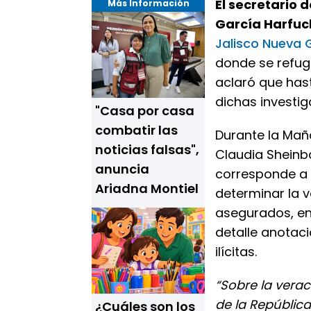
El secretario
Más Información
García Harfuc
Jalisco Nueva 
donde se refugi
aclaró que has
dichas investig
"Casa por casa
combatir las
Durante la Mañ
noticias falsas",
Claudia Sheinba
anuncia
corresponde a
Ariadna Montiel
determinar la 
asegurados, en 
detalle anotac
ilícitas.
“Sobre la verac
de la República
¿Cuáles son los