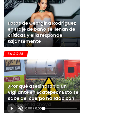
Fotos de Georgina Rodríguez
en traje de baño se llenan de
críticas y ella responde
tajantemente
LA ROJA
¿Por qué asesinaron a un
vigilante en Ecatepec? Esto se
sabe del cuerpo hallado con
un tiro en la choya
0:00
/
0:00