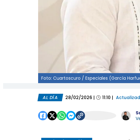
Foto: Cuartoscuro / Especiales (García Harfu
AL DÍA
28/02/2026
|
11:10
|
Actualiza
S
Ve