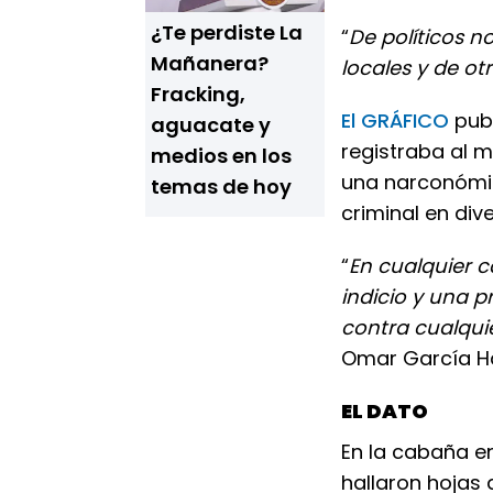
¿Te perdiste La
“
De políticos 
Mañanera?
locales y de ot
Fracking,
El GRÁFICO
publ
aguacate y
registraba al 
medios en los
una narconómin
temas de hoy
criminal en div
“
En cualquier c
indicio y una p
contra cualquie
Omar García Ha
EL DATO
En la cabaña e
hallaron hojas 