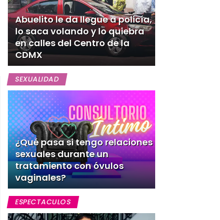
Abuelito le da llegue a policía,
lo saca volando y lo quiebra
en calles del Centro de la
CDMX
SEXUALIDAD
¿Qué pasa si tengo relaciones
sexuales durante un
tratamiento con óvulos
vaginales?
ESPECTACULOS