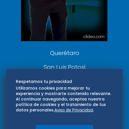
Confabulario
Aviso Oportuno
Consultas
Querétaro
San Luis Potosí
Edomex
Respetamos tu privacidad
Utilizamos cookies para mejorar tu
experiencia y mostrarte contenido relevante.
Consultas
Al continuar navegando, aceptas nuestra
política de cookies y el tratamiento de tus
Hidalgo
datos personales.
Aviso de Privacidad
.
Oaxaca