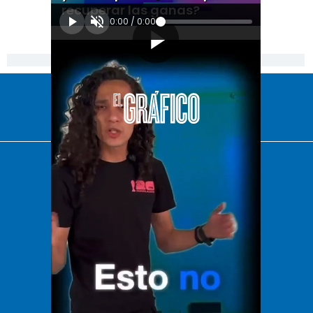
recuperar las ganas?
0:00
/
0:00
[Publicidad]
El Universal
Vive USA
Clase
De 10 sports
DeDinero