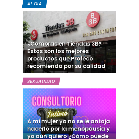
AL DIA
¿Compras en Tiendas 3B?
Estos son los mejores
productos que Profeco
recomienda por su calidad
SEXUALIDAD
A mi mujer ya no se le antoja
hacerlo por la menopausia y
yo aún quiero ¿Cómo puede