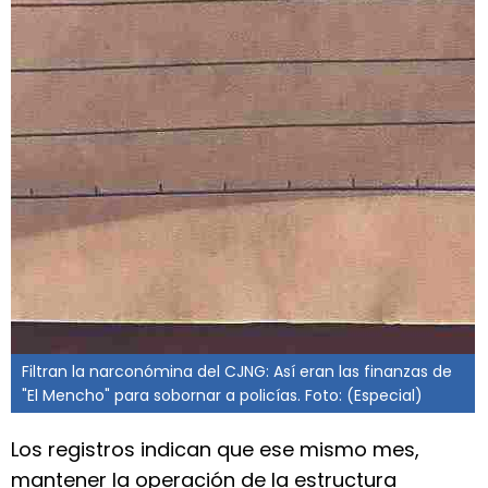
Filtran la narconómina del CJNG: Así eran las finanzas de
"El Mencho" para sobornar a policías. Foto: (Especial)
Los registros indican que ese mismo mes,
mantener la operación de la estructura