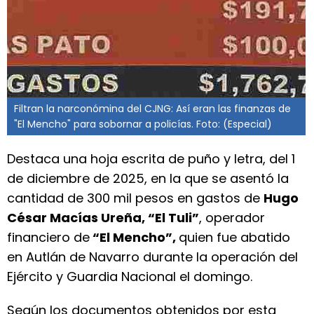
Filtran la narconómina del CJNG: Así eran las finanzas de
"El Mencho" para sobornar a policías. Foto: (Especial)
Destaca una hoja escrita de puño y letra, del 1
de diciembre de 2025, en la que se asentó la
cantidad de 300 mil pesos en gastos de
Hugo
César Macías Ureña, “El Tuli”
, operador
financiero de
“El Mencho”,
quien fue abatido
en Autlán de Navarro durante la operación del
Ejército y Guardia Nacional el domingo.
Según los documentos obtenidos por esta