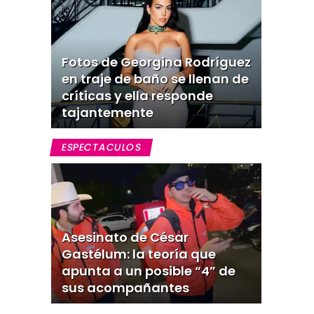
Fotos de Georgina Rodríguez
en traje de baño se llenan de
críticas y ella responde
tajantemente
ESPECTACULOS
Asesinato de César
Gastélum: la teoría que
apunta a un posible “4” de
sus acompañantes