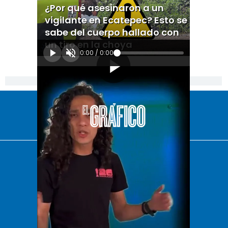
¿Por qué asesinaron a un
vigilante en Ecatepec? Esto se
sabe del cuerpo hallado con
un tiro en la choya
0:00
/
0:00
[Publicidad]
El Universal
Vive USA
Clase