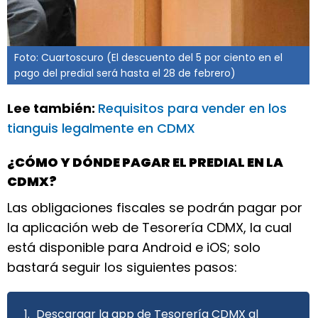
Foto: Cuartoscuro (El descuento del 5 por ciento en el
pago del predial será hasta el 28 de febrero)
Lee también:
Requisitos para vender en los
tianguis legalmente en CDMX
¿CÓMO Y DÓNDE PAGAR EL PREDIAL EN LA
CDMX?
Las obligaciones fiscales se podrán pagar por
la aplicación web de Tesorería CDMX, la cual
está disponible para Android e iOS; solo
bastará seguir los siguientes pasos:
Descargar la app de Tesorería CDMX al