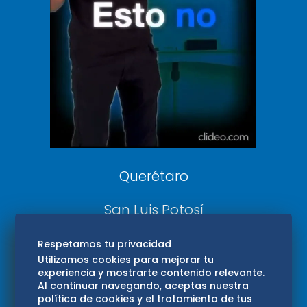
De 10 sports
DeDinero
Confabulario
Aviso Oportuno
Consultas
Querétaro
San Luis Potosí
Edomex
Respetamos tu privacidad
Utilizamos cookies para mejorar tu
experiencia y mostrarte contenido relevante.
Consultas
Al continuar navegando, aceptas nuestra
política de cookies y el tratamiento de tus