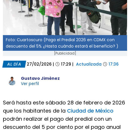
Foto: Cuartoscuro (Paga el Predial 2026 en CDMX con
descuento del 5% ¿Hasta cuándo estará el beneficio? )
[Publicidad]
AL DÍA
27/02/2026
|
17:29
|
Actualizada
17:36
Gustavo Jiménez
Ver perfil
Será hasta este sábado 28 de febrero de 2026
que los habitantes de la
Ciudad de México
podrán realizar el pago del predial con un
descuento del 5 por ciento por el pago anual