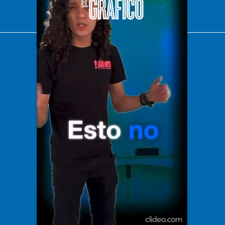
El Universal
Vive USA
Clase
De 10 sports
DeDinero
Confabulario
Aviso Oportuno
Consultas