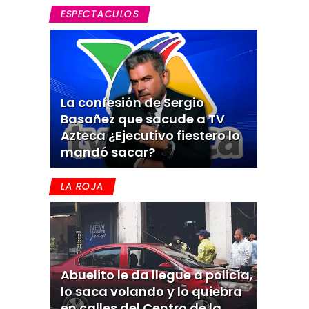
ESPECTACULOS
La confesión de Sergio
Basañez que sacude a TV
Azteca ¿Ejecutivo fiestero lo
mandó sacar?
LA ROJA
Abuelito le da llegue a policía,
lo saca volando y lo quiebra
en calles del Centro de la