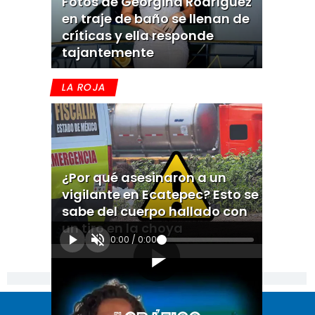
Fotos de Georgina Rodríguez
en traje de baño se llenan de
críticas y ella responde
tajantemente
LA ROJA
¿Por qué asesinaron a un
vigilante en Ecatepec? Esto se
sabe del cuerpo hallado con
un tiro en la choya
0:00
/
0:00
[Publicidad]