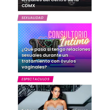
CDMX
SEXUALIDAD
¿Qué pasa si tengo relaciones
sexuales durante un
tratamiento con óvulos
vaginales?
ESPECTACULOS