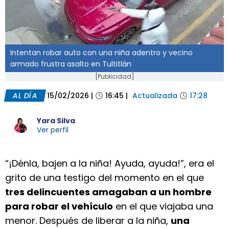
Intentan robar auto con una niña adentro y vecino
armado frustra asalto en Tultitlán
[Publicidad]
AL DÍA
15/02/2026
|
16:45
|
Actualizada
17:28
Yara Silva
Ver perfil
“¡Dénla, bajen a la niña! Ayuda, ayuda!”, era el
grito de una testigo del momento en el que
tres delincuentes amagaban a un hombre
para robar el vehículo
en el que viajaba una
menor. Después de liberar a la niña,
una