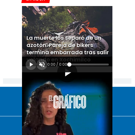
La muerte los separó de un
azotón: Pareja de bikers
termina embarrada tras salir
volando en Xochimilco
0:00
/
0:00
[Publicidad]
El Universal