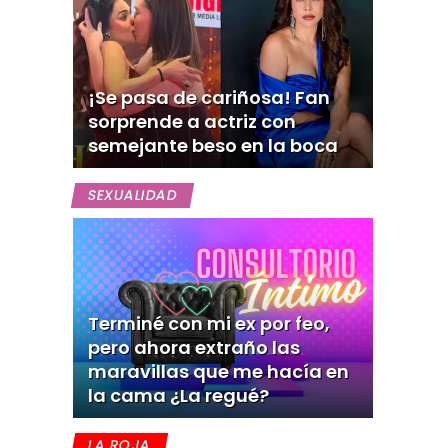
¡Se pasa de cariñosa! Fan
sorprende a actriz con
semejante beso en la boca
SEXUALIDAD
Terminé con mi ex por feo,
pero ahora extraño las
maravillas que me hacía en
la cama ¿La regué?
LA ROJA