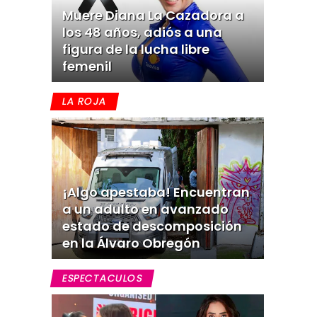
Muere Diana La Cazadora a
los 48 años, adiós a una
figura de la lucha libre
femenil
LA ROJA
¡Algo apestaba! Encuentran
a un adulto en avanzado
estado de descomposición
en la Álvaro Obregón
ESPECTACULOS