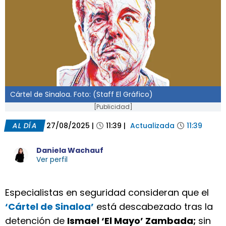
Cártel de Sinaloa. Foto: (Staff El Gráfico)
[Publicidad]
AL DÍA
27/08/2025
|
11:39
|
Actualizada
11:39
Daniela Wachauf
Ver perfil
Especialistas en seguridad consideran que el
‘Cártel de Sinaloa’
está descabezado tras la
detención de
Ismael ‘El Mayo’ Zambada;
sin