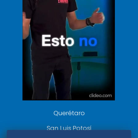
Vive USA
Clase
De 10 sports
DeDinero
Confabulario
Aviso Oportuno
Consultas
Querétaro
San Luis Potosí