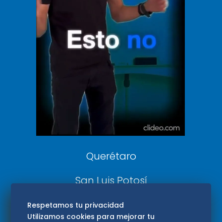
Clase
De 10 sports
DeDinero
Confabulario
Aviso Oportuno
Consultas
Querétaro
San Luis Potosí
Edomex
Respetamos tu privacidad
Utilizamos cookies para mejorar tu