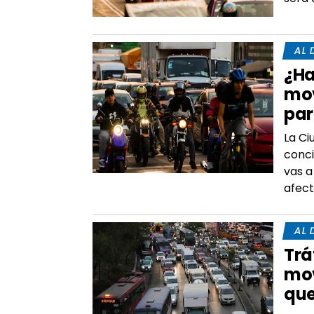
AL 
¿Ha
mov
par
La Ci
conci
vas a
afect
AL 
Trá
mov
que