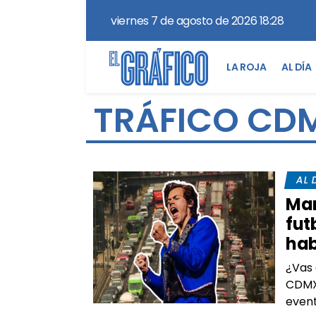
viernes 7 de agosto de 2026 18:28
LA ROJA
AL DÍA
TRÁFICO CD
AL 
Mar
fut
hab
¿Vas 
CDMX 
event