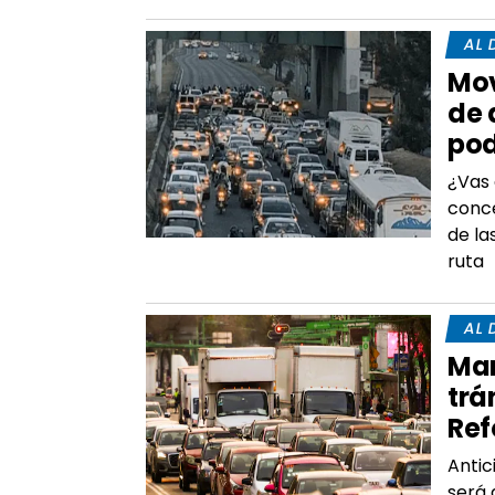
AL 
Mov
de 
pod
¿Vas 
conc
de la
ruta
AL 
Mar
trá
Ref
Antic
será 