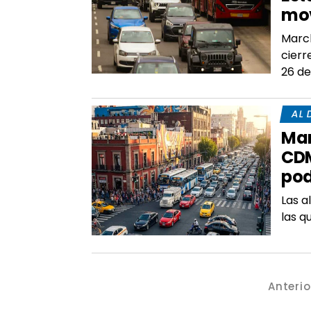
mov
March
cierr
26 de 
AL 
Mar
CDM
pod
Las a
las q
Anterio