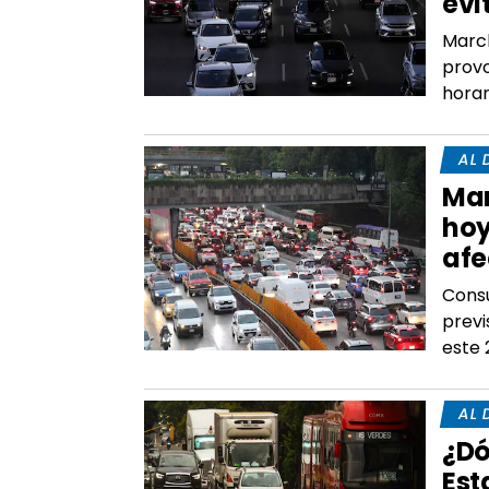
evi
March
provo
horar
AL 
Mar
hoy
afe
Consu
previ
este 
AL 
¿Dó
Est