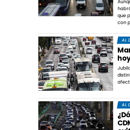
Aunqu
habrá
que p
con p
AL 
Mar
hoy
Jubil
disti
afect
AL 
¿Dó
CDM