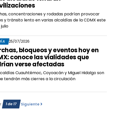
ilizaciones
as, concentraciones y rodadas podrían provocar
es y tránsito lento en varias alcaldías de la CDMX este
julio
DÍA
25/07/2026
chas, bloqueos y eventos hoy en
X: conoce las vialidades que
rían verse afectadas
lcaldías Cuauhtémoc, Coyoacán y Miguel Hidalgo son
ue tendrán más cierres a la circulación
r
1
de
17
Siguiente