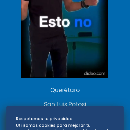
Clase
De 10 sports
DeDinero
Confabulario
Aviso Oportuno
Consultas
Querétaro
San Luis Potosí
Edomex
Respetamos tu privacidad
Utilizamos cookies para mejorar tu