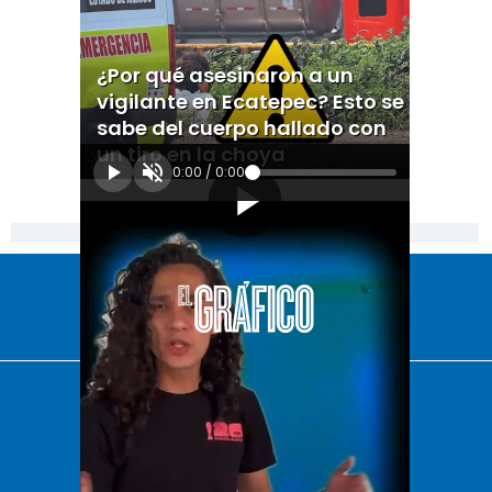
¿Por qué asesinaron a un
vigilante en Ecatepec? Esto se
sabe del cuerpo hallado con
un tiro en la choya
0:00
/
0:00
[Publicidad]
El Universal
Vive USA