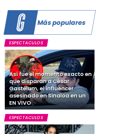
y
Más populares
ESPECTACULOS
Así fue el momento exacto en
que disparan a César
Gastélum, el influencer
asesinado en Sinaloa en un
EN VIVO
ESPECTACULOS