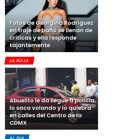
Fotos de Georgina Rodríguez
en traje de baño se llenan de
críticas y ella responde
tajantemente
LA ROJA
Abuelito le da llegue a policía,
lo saca volando y lo quiebra
en calles del Centro de la
CDMX
AL DIA