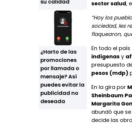
su calidad
sector salud
, e
“Hoy los puebl
sociedad, les 
flaquearon, qu
En todo el país
¿Harto de las
indígenas
y
a
promociones
presupuesto d
por llamada o
pesos (mdp)
mensaje? Así
puedes evitar la
En la gira por
M
publicidad no
Sheinbaum Pa
deseada
Margarita Gon
abundó que se 
decide las obra