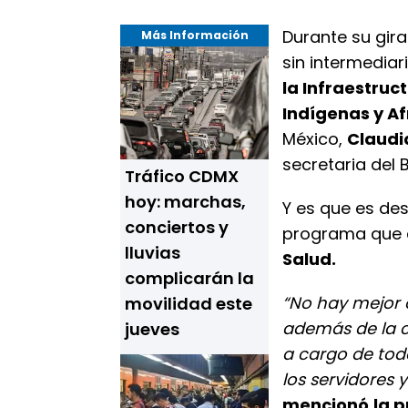
Durante su gira
Más Información
sin intermediar
la Infraestru
Indígenas y 
México,
Claudi
secretaria del 
Tráfico CDMX
hoy: marchas,
Y es que es de
conciertos y
programa que c
lluvias
Salud.
complicarán la
“No hay mejor 
movilidad este
además de la c
jueves
a cargo de tod
los servidores 
mencionó
la 