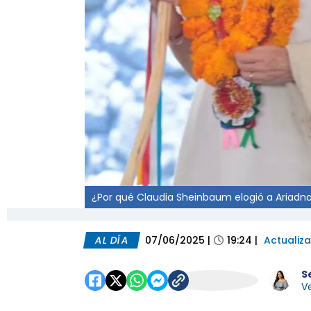
¿Por qué Claudia Sheinbaum elogió a Ariadna
AL DÍA
07/06/2025
|
19:24
|
Actualiz
S
Ve