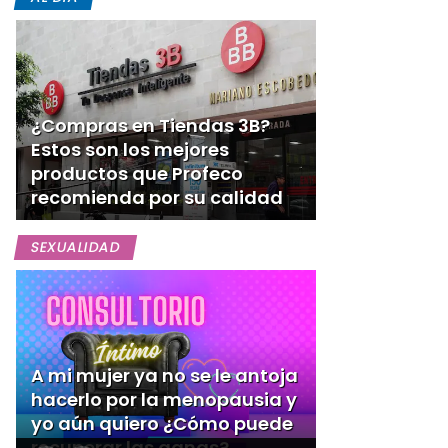
¿Compras en Tiendas 3B?
Estos son los mejores
productos que Profeco
recomienda por su calidad
SEXUALIDAD
A mi mujer ya no se le antoja
hacerlo por la menopausia y
yo aún quiero ¿Cómo puede
recuperar las ganas?