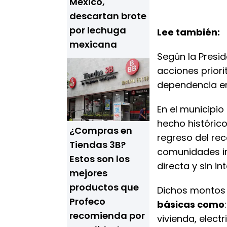
México,
descartan brote
por lechuga
Lee también:
mexicana
Según la Presi
acciones priori
dependencia en
En el municipio
hecho histórico
¿Compras en
regreso del re
Tiendas 3B?
comunidades i
Estos son los
directa y sin i
mejores
productos que
Dichos montos 
Profeco
básicas como
recomienda por
vivienda, elect