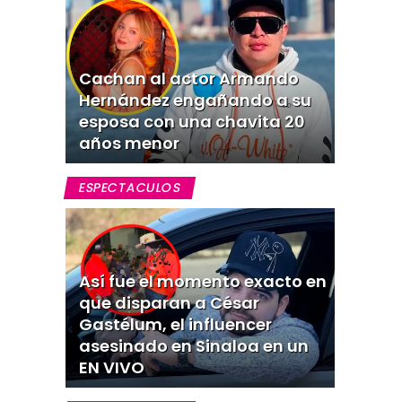
Cachan al actor Armando
Hernández engañando a su
esposa con una chavita 20
años menor
ESPECTACULOS
Así fue el momento exacto en
que disparan a César
Gastélum, el influencer
asesinado en Sinaloa en un
EN VIVO