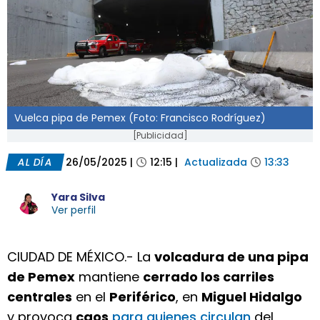
Vuelca pipa de Pemex (Foto: Francisco Rodríguez)
[Publicidad]
AL DÍA
26/05/2025
|
12:15
|
Actualizada
13:33
Yara Silva
Ver perfil
CIUDAD DE MÉXICO.- La
volcadura de una pipa
de Pemex
mantiene
cerrado los carriles
centrales
en el
Periférico
, en
Miguel Hidalgo
y provoca
caos
para quienes circulan
del