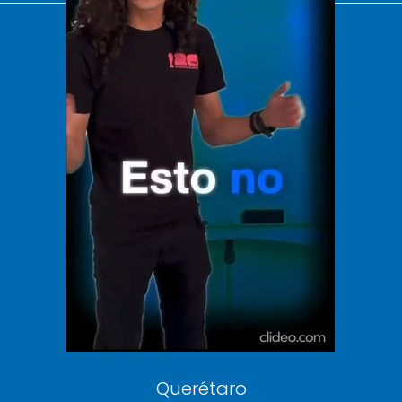
El Universal
Vive USA
Clase
De 10 sports
DeDinero
Confabulario
Aviso Oportuno
Consultas
Querétaro