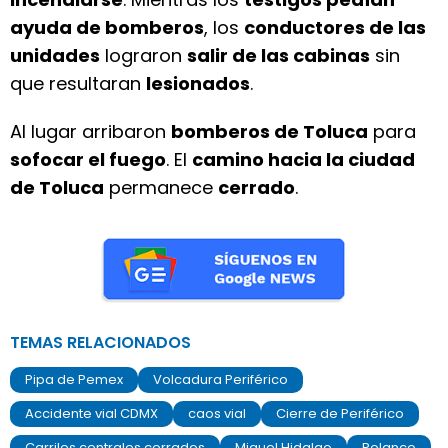
ayuda de bomberos
, los
conductores de las
unidades
lograron
salir de las cabinas
sin
que resultaran
lesionados
.
Al lugar arribaron
bomberos de Toluca
para
sofocar el fuego
. El
camino hacia la ciudad
de Toluca
permanece
cerrado
.
TEMAS RELACIONADOS
Pipa de Pemex
Volcadura Periférico
Accidente vial CDMX
caos vial
Cierre de Periférico
Carriles centrales cerrados
Miguel Hidalgo
Polanco