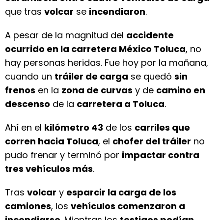
que tras
volcar
se
incendiaron
.
A pesar de la magnitud del
accidente
ocurrido en la carretera México Toluca
, no
hay personas heridas. Fue hoy por la mañana,
cuando un
tráiler de carga
se quedó
sin
frenos
en la
zona de curvas
y de
camino en
descenso
de la
carretera a Toluca
.
Ahí en el
kilómetro 43
de los
carriles que
corren hacia Toluca
, el
chofer del tráiler
no
pudo frenar y terminó por
impactar contra
tres vehículos más
.
Tras
volcar
y
esparcir la carga de los
camiones
, los
vehículos comenzaron a
incendiarse
. Mientras los
testigos pedían