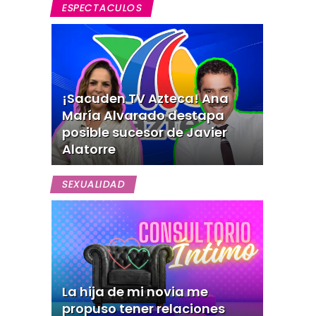
ESPECTACULOS
¡Sacuden TV Azteca! Ana
María Alvarado destapa
posible sucesor de Javier
Alatorre
SEXUALIDAD
La hija de mi novia me
propuso tener relaciones