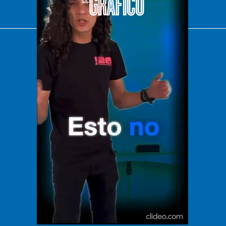
El Universal
Vive USA
Clase
De 10 sports
DeDinero
Confabulario
Aviso Oportuno
Consultas