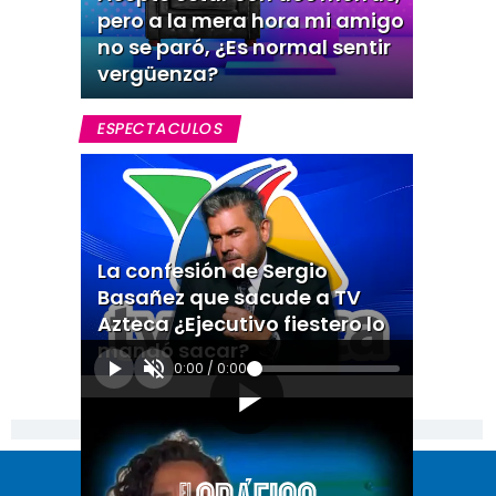
pero a la mera hora mi amigo
no se paró, ¿Es normal sentir
vergüenza?
ESPECTACULOS
La confesión de Sergio
Basañez que sacude a TV
Azteca ¿Ejecutivo fiestero lo
mandó sacar?
0:00
/
0:00
[Publicidad]