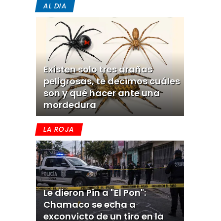
AL DIA
Existen solo tres arañas
peligrosas, te decimos cuáles
son y qué hacer ante una
mordedura
LA ROJA
Le dieron Pin a "El Pon":
Chamaco se echa a
exconvicto de un tiro en la