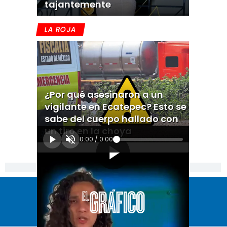
tajantemente
LA ROJA
¿Por qué asesinaron a un
vigilante en Ecatepec? Esto se
sabe del cuerpo hallado con
un tiro en la choya
0:00
/
0:00
[Publicidad]