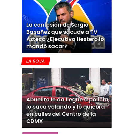
La confesión de Sergio
Basañez que sacude a TV
Azteca ¿Ejecutivo fiestero lo
mandó sacar?
LA ROJA
Abuelito le da llegue a policía,
lo saca volando y lo quiebra
en calles del Centro de la
CDMX