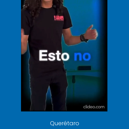
El Universal
Vive USA
Clase
De 10 sports
DeDinero
Confabulario
Aviso Oportuno
Consultas
Querétaro