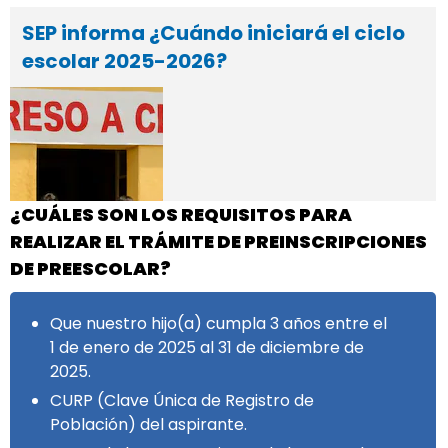
SEP informa ¿Cuándo iniciará el ciclo
escolar 2025-2026?
¿CUÁLES SON LOS REQUISITOS PARA
REALIZAR EL TRÁMITE DE PREINSCRIPCIONES
DE PREESCOLAR?
Que nuestro hijo(a) cumpla 3 años entre el
1 de enero de 2025 al 31 de diciembre de
2025.
CURP (Clave Única de Registro de
Población) del aspirante.