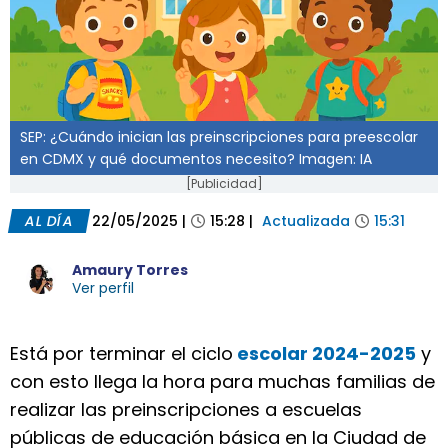
SEP: ¿Cuándo inician las preinscripciones para preescolar
en CDMX y qué documentos necesito? Imagen: IA
[Publicidad]
AL DÍA
22/05/2025
|
15:28
|
Actualizada
15:31
Amaury Torres
Ver perfil
Está por terminar el ciclo
escolar 2024-2025
y
con esto llega la hora para muchas familias de
realizar las preinscripciones a escuelas
públicas de educación básica en la Ciudad de