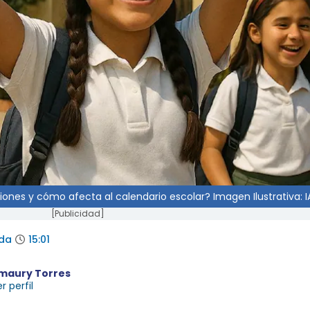
ones y cómo afecta al calendario escolar? Imagen Ilustrativa: I
[Publicidad]
ada
15:01
maury Torres
r perfil