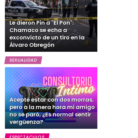
Le dieron Pin a "El Pon":
Chamaco se echa a
exconvicto de un tiro en la
Álvaro Obregón
SEXUALIDAD
Acepté estar con dos morras,
pero a la mera hora mi amigo
no se paró, ¿Es normal sentir
vergüenza?
ESPECTACULOS