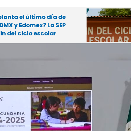
elanta el último día de
CDMX y Edomex? La SEP
in del ciclo escolar