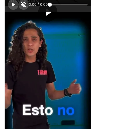
0:00
/
0:00
[Publicidad]