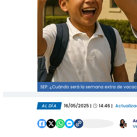
SEP: ¿Cuándo será la semana extra de vacaci
AL DÍA
16/05/2025
|
14:46
|
Actualiz
A
Ve