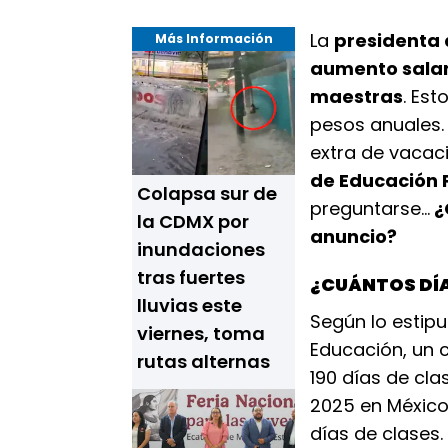
La
presidenta 
Más Información
aumento salar
maestras
. Est
pesos anuales.
extra de vacac
de Educación 
Colapsa sur de
preguntarse...
¿
la CDMX por
anuncio?
inundaciones
tras fuertes
¿CUÁNTOS DÍA
lluvias este
Según lo estipu
viernes, toma
Educación, un 
rutas alternas
190 días de cla
2025 en México 
días de clases.