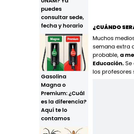
UNAM? Ya
puedes
consultar sede,
fecha y horario
¿CUÁNDO SERÁ
Muchos medios
semana extra d
probable,
a me
Educación.
Se 
los profesores
Gasolina
Magna o
Premium: ¿Cuál
es la diferencia?
Aquí te lo
contamos