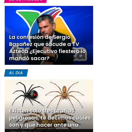
La confesión de Sergio
Basañez que sacude a TV
Azteca ¿Ejecutivo fiestero lo
mandó sacar?
AL DIA
Existen solo tres arañas
peligrosas, te decimos cuáles
son y qué hacer ante una
mordedura