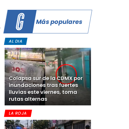
Más populares
e
AL DIA
Colapsa sur de la CDMX por
inundaciones tras fuertes
lluvias este viernes, toma
rutas alternas
LA ROJA