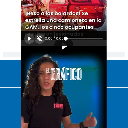
¡Beso a los bolardos! Se
estrella una camioneta en la
GAM, los cinco ocupantes
resultaron lesionados
0:00
/
0:00
[Publicidad]
El Universal
Vive USA
Clase