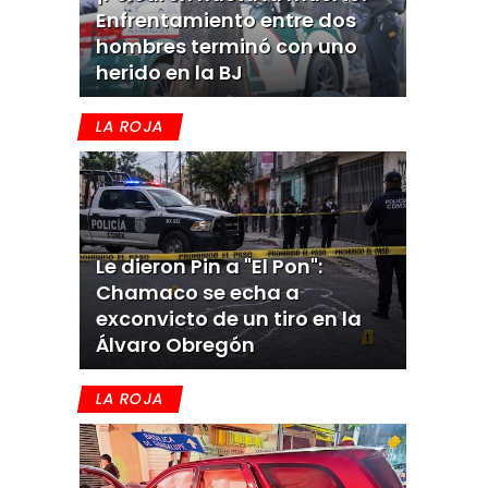
Enfrentamiento entre dos
hombres terminó con uno
herido en la BJ
LA ROJA
Le dieron Pin a "El Pon":
Chamaco se echa a
exconvicto de un tiro en la
Álvaro Obregón
LA ROJA