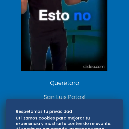
De 10 sports
DeDinero
Confabulario
Aviso Oportuno
Consultas
Querétaro
San Luis Potosí
Edomex
Respetamos tu privacidad
Utilizamos cookies para mejorar tu
experiencia y mostrarte contenido relevante.
Consultas