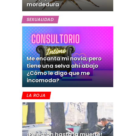
mordedura
SEXUALIDAD
Me encanta mi novia, pero
tiene una selva ahí abajo
¿Cómo le digo que me
incomoda?
LA ROJA
¡Pelearon hasta la muerte!